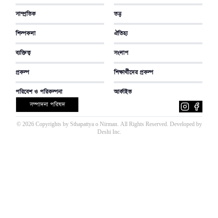
সাম্প্রতিক
তত্ত্ব
শিল্পকলা
ঐতিহ্য
ব্যক্তিত্ব
সংলাপ
প্রকল্প
শিক্ষার্থীদের প্রকল্প
পরিবেশ ও পরিকল্পনা
আর্কাইভ
সম্পাদনা পরিষদ
©
2026
Copyrights by Sthapattya o Nirman. All Rights Reserved. Developed by
Deshi Inc
.