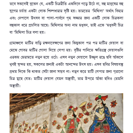
তবে সকলেই বুঝেন যে, একটি চিত্ররীতি একদিনে গড়ে উঠে না, বহু মানুষের বহু
যুগের চর্চায় একটা লোক শিল্পধারার সৃষ্টি হয়। ভারতের ‘মিথিলা’ অর্থাৎ বিহার
এবং নেপালে উৎসব বা পালা-পার্বনে গৃহ সজ্জার জন্য একটি লোক চিত্রকলা
বহুকাল ধরে প্রচলিত আছে। মিথিলার অন্য নাম মধুবন, তাই একে ‘মধুবনী চিত্র
বা ‘মিথিলা চিত্র বলা হয়।
গ্রামাঞ্চলে মাটির বাড়ি রক্ষনাবেক্ষণের জন্য কিছুকাল পর পর মাটির দেয়াল বা
মেঝে গোবর মাটির গোলা দিয়ে লেপা হয়। বৃষ্টির পানিতে ক্ষতিগ্রস্থ দেয়ালগুলি
এরকম মেরামতে নতুন হয়ে ওঠে। এসব নতুন দেয়ালে উজ্জ্বল রঙে ছবি আঁকলে
খুবই সুন্দর হয়, সকলের জন্যই একটা আনন্দের উৎস হয়। এসব ছবির বিষয়বস্তু
প্রথম দিকে কি থাকত সেটা জানা সম্ভব না। নতুন করে মাটি লেপার জন্য পুরানো
চিত্র মুছে যেত। মাটির দেয়াল যেমন অস্থায়ী, তার উপরে আঁকা ছবিও তেমনি
অস্থায়ী।