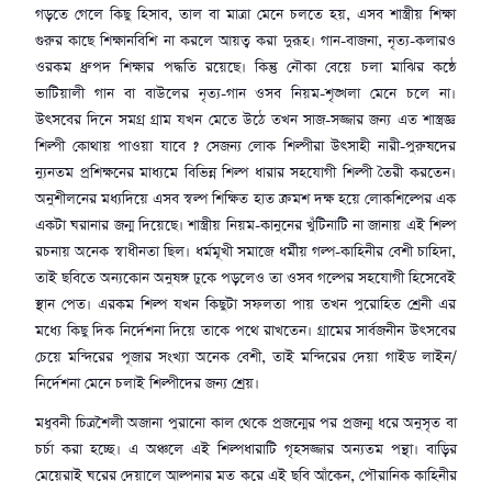
গড়তে গেলে কিছু হিসাব, তাল বা মাত্রা মেনে চলতে হয়, এসব শাস্ত্রীয় শিক্ষা
গুরুর কাছে শিক্ষানবিশি না করলে আয়ত্ব করা দুরূহ। গান-বাজনা, নৃত্য-কলারও
ওরকম ধ্রুপদ শিক্ষার পদ্ধতি রয়েছে। কিন্তু নৌকা বেয়ে চলা মাঝির কন্ঠে
ভাটিয়ালী গান বা বাউলের নৃত্য-গান ওসব নিয়ম-শৃঙ্খলা মেনে চলে না।
উৎসবের দিনে সমগ্র গ্রাম যখন মেতে উঠে তখন সাজ-সজ্জার জন্য এত শাস্ত্রজ্ঞ
শিল্পী কোথায় পাওয়া যাবে ? সেজন্য লোক শিল্পীরা উৎসাহী নারী-পুরুষদের
ন্যুনতম প্রশিক্ষনের মাধ্যমে বিভিন্ন শিল্প ধারার সহযোগী শিল্পী তৈরী করতেন।
অনুশীলনের মধ্যদিয়ে এসব স্বল্প শিক্ষিত হাত ক্রমশ দক্ষ হয়ে লোকশিল্পের এক
একটা ঘরানার জন্ম দিয়েছে। শাস্ত্রীয় নিয়ম-কানুনের খুঁটিনাটি না জানায় এই শিল্প
রচনায় অনেক স্বাধীনতা ছিল। ধর্মমূখী সমাজে ধর্মীয় গল্প-কাহিনীর বেশী চাহিদা,
তাই ছবিতে অন্যকোন অনুষঙ্গ ঢুকে পড়লেও তা ওসব গল্পের সহযোগী হিসেবেই
স্থান পেত। এরকম শিল্প যখন কিছুটা সফলতা পায় তখন পুরোহিত শ্রেনী এর
মধ্যে কিছু দিক নির্দেশনা দিয়ে তাকে পথে রাখতেন। গ্রামের সার্বজনীন উৎসবের
চেয়ে মন্দিরের পূজার সংখ্যা অনেক বেশী, তাই মন্দিরের দেয়া গাইড লাইন/
নির্দেশনা মেনে চলাই শিল্পীদের জন্য শ্রেয়।
মধুবনী চিত্রশৈলী অজানা পুরানো কাল থেকে প্রজন্মের পর প্রজন্ম ধরে অনুসৃত বা
চর্চা করা হচ্ছে। এ অঞ্চলে এই শিল্পধারাটি গৃহসজ্জার অন্যতম পন্থা। বাড়ির
মেয়েরাই ঘরের দেয়ালে আল্পনার মত করে এই ছবি আঁকেন, পৌরানিক কাহিনীর