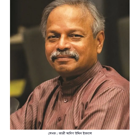
লেখক : কাজী আনিস উদ্দিন ইকবাল