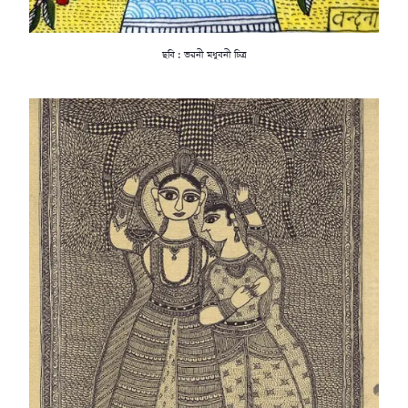
ছবি : ভরনী মধুবনী চিত্র