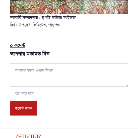
সহকারি সম্পাদনায় :
স্থপতি ফাইজা ফাইরুজ
নির্ণয় উপদেষ্টা লিমিটেড, পান্থপথ
০
কমেন্ট
আপনার মতামত দিন