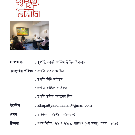
সম্পাদক
: স্থপতি কাজী আনিস উদ্দিন ইকবাল
ব্যবস্থাপনা পরিষদ
: স্থপতি রাতবা আজিজ
: স্থপতি নিশি সাইমুন
: স্থপতি ফাইজা ফাইরুজ
: স্থপতি মুনিয়া আহমেদ মিম
ইমেইল
: sthapattyanonirman@gmail.com
ফোন
: + ৮৮০ - ১৬৭৯ - ০৯০৯০১
ঠিকানা
: গগন শিরিষ, ৭৬ ও ৭৬/১, পান্থপথ (৩য় তলা), ঢাকা - ১২১৫