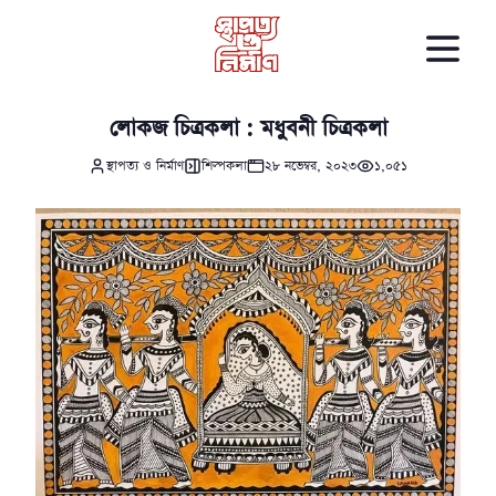
লোকজ চিত্রকলা : মধুবনী চিত্রকলা
স্থাপত্য ও নির্মাণ
শিল্পকলা
২৮ নভেম্বর, ২০২৩
১,০৫১