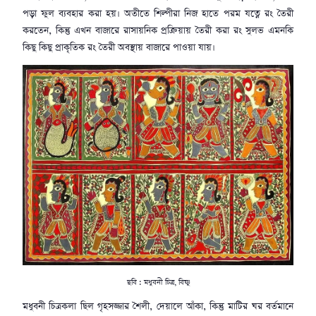
পড়া ফুল ব্যবহার করা হয়। অতীতে শিল্পীরা নিজ হাতে পরম যত্নে রং তৈরী
করতেন, কিন্তু এখন বাজারে রাসায়নিক প্রক্রিয়ায় তৈরী করা রং সুলভ এমনকি
কিছু কিছু প্রাকৃতিক রং তৈরী অবস্থায় বাজারে পাওয়া যায়।
ছবি : মধুবনী চিত্র, বিষ্ণু
মধুবনী চিত্রকলা ছিল গৃহসজ্জার শৈলী, দেয়ালে আঁকা, কিন্তু মাটির ঘর বর্তমানে