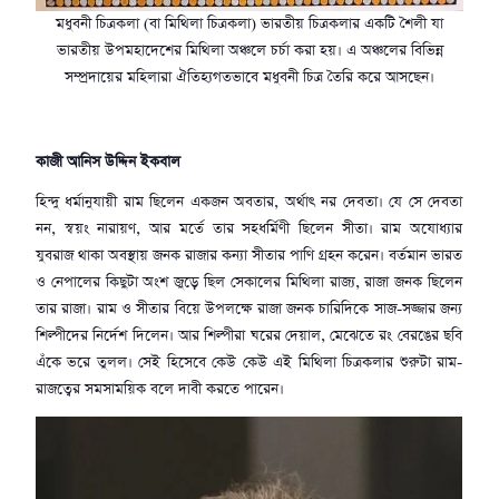
মধুবনী চিত্রকলা (বা মিথিলা চিত্রকলা) ভারতীয় চিত্রকলার একটি শৈলী যা
ভারতীয় উপমহাদেশের মিথিলা অঞ্চলে চর্চা করা হয়। এ অঞ্চলের বিভিন্ন
সম্প্রদায়ের মহিলারা ঐতিহ্যগতভাবে মধুবনী চিত্র তৈরি করে আসছেন।
কাজী আনিস উদ্দিন ইকবাল
হিন্দু ধর্মানুযায়ী রাম ছিলেন একজন অবতার, অর্থাৎ নর দেবতা। যে সে দেবতা
নন, স্বয়ং নারায়ণ, আর মর্তে তার সহধর্মিণী ছিলেন সীতা। রাম অযোধ্যার
যুবরাজ থাকা অবস্থায় জনক রাজার কন্যা সীতার পাণি গ্রহন করেন। বর্তমান ভারত
ও নেপালের কিছুটা অংশ জুড়ে ছিল সেকালের মিথিলা রাজ্য, রাজা জনক ছিলেন
তার রাজা। রাম ও সীতার বিয়ে উপলক্ষে রাজা জনক চারিদিকে সাজ-সজ্জার জন্য
শিল্পীদের নির্দেশ দিলেন। আর শিল্পীরা ঘরের দেয়াল, মেঝেতে রং বেরঙের ছবি
এঁকে ভরে তুলল। সেই হিসেবে কেউ কেউ এই মিথিলা চিত্রকলার শুরুটা রাম-
রাজত্বের সমসাময়িক বলে দাবী করতে পারেন।