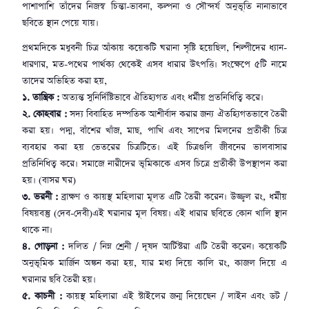
পাশাপাশি তাঁদের নিজস্ব চিন্তা-ভাবনা, কল্পনা ও সৌন্দর্য অনুভূতি নানাভাবে
ছবিতে স্থান পেয়ে যায়।
প্রথমদিকে মধুবনী চিত্র আঁকায় কয়েকটি ঘরানা সৃষ্টি হয়েছিল, শিল্পীদের ধ্যান-
ধারণার, মত-পথের পার্থক্য থেকেই এসব ধারার উৎপত্তি। সংক্ষেপে ৫টি নামে
তাদের অভিহিত করা হয়,
১. তান্ত্রিক :
অত্যন্ত সুনির্দিষ্টিভাবে ঐতিহ্যগত এবং ধর্মীয় প্রতনিধিত্বি করে।
২. কোহবার :
সদ্য বিবাহিত দম্পতিক আশীর্বাদ করার জন্য ঐতহ্যিগতভাবে তৈরী
করা হয়। পদ্ম, বাঁশের খাঁজ, মাছ, পাখি এবং সাপের মিলনের প্রতীকী চিত্র
ব্যবহার করা হয় ভেতরের চিত্রটিতে। এই চিত্রগুলি জীবনের ভালবাসার
প্রতিনিধিত্ব করে। সমাজে নারীদের ভূমিকাকে এসব চিত্রে প্রতীকী উপস্থাপন করা
হয়। (বাসর ঘর)
৩. ভরনী :
ব্রাক্ষণ ও কায়স্থ মহিলারা মূলত এটি তৈরী করেন। উজ্জ্বল রং, ধর্মীয়
বিষয়বস্তু (দেব-দেবী)এই ঘরানার মূল বিষয়। এই ধারার ছবিতে কোন খালি স্থান
থাকে না।
৪. গোড়না :
দলিত / নিম্ন শ্রেনী / দূষদ আর্টিস্টরা এটি তৈরী করেন। কয়েকটি
অনুভূমিক মার্জিন অঙ্কন করা হয়, যার মধ্য দিয়ে কালি রং, কাজল দিয়ে এ
ঘরানার ছবি তৈরী হয়।
৫. কাচনী :
কায়স্থ মহিলারা এই স্টাইলের জন্ম দিয়েছেন / লাইন এবং ডট /