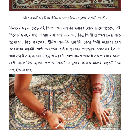
ছবি : রাম-সীতার বিবাহ চিত্রিত কাগজে উদ্ভিজ্জ রং (জগদাম্বা দেবী, পদ্মশ্রী)
বিহারের মধুবন ছেড়ে এই শিল্প এখন নাগরিক হবার সংগ্রামে নেমে পড়েছে, এই
শিল্পের মূলসুর যাতে বজায় রাখা যায় তার জন্য কিছু শিল্পী প্রশিক্ষণ কেন্দ্র গড়ে
তুলেছেন, কিছু কর্মক্ষেত্র, স্টুডিও এমনকি প্রদর্শনী কেন্দ্র তৈরী হয়েছে। বেশ
কয়েকজন মধুবনী শিল্পী ভারতের জাতীয় পুরস্কার পদ্মভূষণ, চন্দ্রভূষণ ইত্যাদি
দ্বারা সম্মানীত হয়েছেন। এছাড়াও মধুবনী শিল্প ক্রমশ আন্তর্জাতিক পরিসরে আরও
বেশী আলোচিত হচ্ছে। জাপানে একটি যাদুঘরে কয়েক হাজার মধুবনী চিত্র
সংগৃহীত রয়েছে।