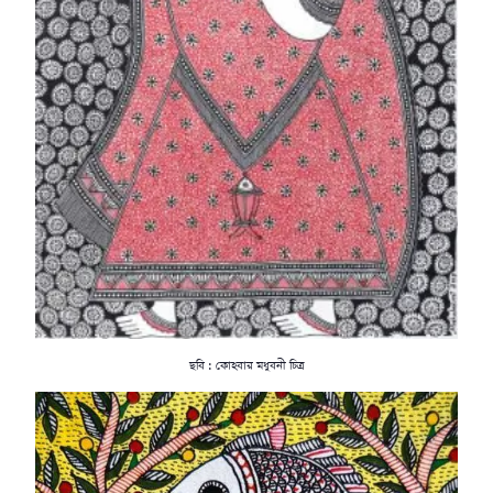
ছবি : কোহবার মধুবনী চিত্র