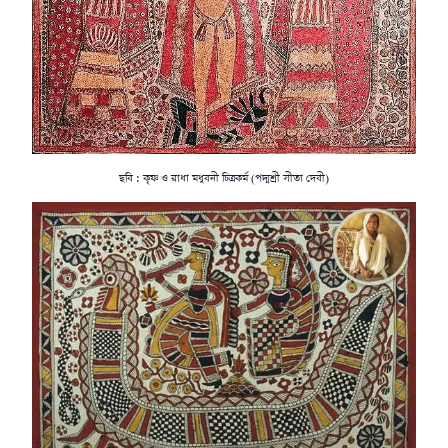
ছবি : কৃষ্ণ ও রাধা মধুবনী চিত্রকর্ম (পদ্মশ্রী সীতা দেবী)