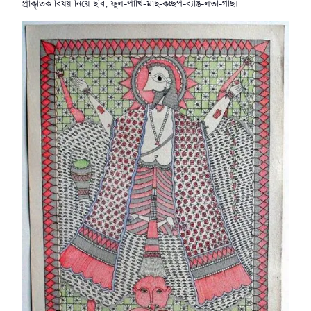
প্রাকৃতিক বিষয় নিয়ে ছবি, ফুল-পাখি-মাছ-কচ্ছপ-ব্যাঙ-লতা-গাছ।