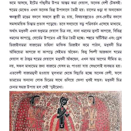
কমে আসছে, ইটের গাঁথুনীর উপর আস্তর করা দেয়াল, অনেক বেশী টেকসই।
ঘরের মেঝেও এখন অনেক ভিন্ন উপাদানে তৈরী হয়। চালের গুড়া বা অন্যকোন
ক্ষনস্থায়ী রঙের বদলে সকলে স্থায়ী রং চায়, বিষয়বস্তুতেও দেব-দেবীর বদলে
সমসাময়িক চিন্তার প্রভাব পড়েছে। তবে সবচেয়ে বড় পরিবর্তন এসেছে মাধ্যমে,
অর্থাৎ মধুবনী এখন শুধুমাত্র দেয়াল চিত্র নয়, নানা ধরনের তুলট কাগজে, বিভিন্ন
ধরনের কাপড়ে, বোর্ডের উপরেও এই চিত্র তৈরী হচ্ছে। শহুরে র্আটিস্টরা এবং ড্রেস
ডিজাইনাররা বাজারের চাহিদা মাফিক ডিজাইন করে পাঠান, মধুবনী চিত্র
আঁকিয়েরা কাগজে বা কাপড়ে সেইমত আঁকেন। কিছু শিল্পী আজকাল ঘরের
দেয়াল বা ঠাকুর ঘরের দেয়ালে মধুবনী আঁকছেন, এখন আর আগের সীমিত রং
নয়, সকল মাধ্যমের জন্য বাজারে যেসব রং পাওয়া যায় সেগুলোই ব্যবহৃত হয়।
এতবেশী বাজারমুখী হওয়ায় মূলধারা থেকে বিচ্যুতি হচ্ছে অনেক বেশী, ফলে
ভারতের অন্যান্য লোক চিত্রের সাথে গুলিয়ে ফেলা খুবই সম্ভব। মধুবনী চিত্র
চেনার সহজ উপায় হল সেই ‘দুইরেখা।