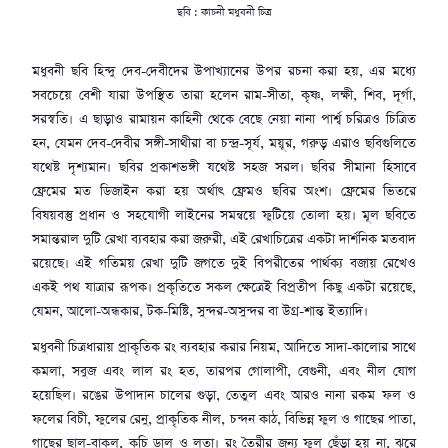
ছবি : কাচনী মধুবনী চিত্র
মধুবনী ছবি হিন্দু দেব-দেবীদের উপাখ্যানের উপর রচনা করা হয়, এর মধ্যে
সবচেয়ে বেশী যারা উপস্থিত তারা হলেন রাম-সীতা, কৃষ্ণ, লক্ষী, শিব, দূর্গা,
সরস্বতি। এ ছাড়াও রামায়ন কাহিনী থেকে বেছে নেয়া নানা পার্শ্ব চরিত্রও চিত্রিত
হন, যেমন দেব-দেবীর সঙ্গী-সাথীরা বা চন্দ্র-সূর্য, ময়ূর, গরুড় এরাও ছবিগুলিতে
যথেষ্ট দৃশ্যমান। ছবির প্রকাশভঙ্গী যথেষ্ট সহজ সরল। ছবির সীমানা হিসাবে
ফ্রেমের মত ডিজাইন করা হয় অর্থাৎ ফ্রেমও ছবির অংশ। ফ্রেমের ভিতরে
বিষয়বস্তু প্রধান ও সহযোগী লাইনের সমন্বয়ে ফুটিয়ে তোলা হয়। মূল ছবিতে
সমান্তরাল দুটি রেখা ব্যবহার করা জরুরী, এই রেখাচিত্রের একটা দার্শনিক মতবাদ
রয়েছে। এই গতিময় রেখা দুটি জগতে দুই বিপরীতের পার্থক্য বজায় রেখেও
একই পথ যাত্রার রূপক। প্রকৃতিতে সকল ক্ষেত্রেই বিপ্রতীপ কিছু একটা রয়েছে,
যেমন, আলো-অন্ধকার, টক-মিষ্টি, সুন্দর-অসুন্দর বা উগ্র-শান্ত ইত্যাদি।
মধুবনী চিত্রধারায় প্রাকৃতিক রং ব্যবহার করার নিয়ম, আদিতে সাদা-কালোর সাথে
কমলা, সবুজ এবং লাল রং হত, তারপর গোলাপী, বেগুনী, এবং নীল যোগ
হয়েছিল। রঙের উপাদান চালের গুড়া, তেতুল এবং আরও নানা রকম ফল ও
ফলের বিচী, ফুলের রেনু, প্রাকৃতিক নীল, চন্দন কাঠ, বিভিন্ন ফুল ও গাছের পাতা,
গাছের ছাল-বাকল, কচি ডাল ও লতা। রং তৈরীর জন্য ফুল ছেঁড়া হয় না, ঝরে