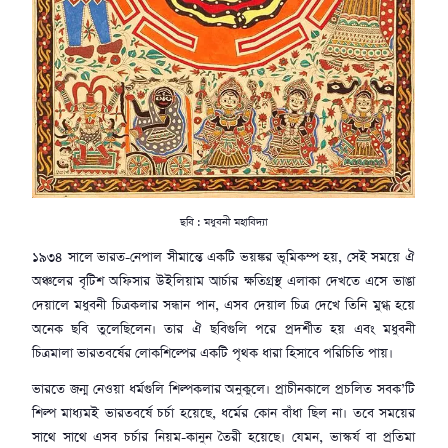
ছবি : মধুবনী মহাবিদ্যা
১৯৩৪ সালে ভারত-নেপাল সীমান্তে একটি ভয়ঙ্কর ভূমিকম্প হয়, সেই সময়ে ঐ
অঞ্চলের বৃটিশ অফিসার উইলিয়াম আর্চার ক্ষতিগ্রস্থ এলাকা দেখতে এসে ভাঙা
দেয়ালে মধুবনী চিত্রকলার সন্ধান পান, এসব দেয়াল চিত্র দেখে তিনি মুগ্ধ হয়ে
অনেক ছবি তুলেছিলেন। তার ঐ ছবিগুলি পরে প্রদর্শীত হয় এবং মধুবনী
চিত্রমালা ভারতবর্ষের লোকশিল্পের একটি পৃথক ধারা হিসাবে পরিচিতি পায়।
ভারতে জন্ম নেওয়া ধর্মগুলি শিল্পকলার অনুকুলে। প্রাচীনকালে প্রচলিত সবক’টি
শিল্প মাধ্যমই ভারতবর্ষে চর্চা হয়েছে, ধর্মের কোন বাঁধা ছিল না। তবে সময়ের
সাথে সাথে এসব চর্চার নিয়ম-কানুন তৈরী হয়েছে। যেমন, ভাস্কর্য বা প্রতিমা