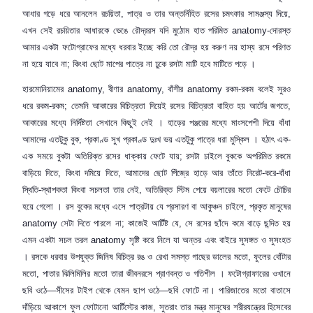
আধার গড়ে ধরে আনলেন রচয়িতা
,
পাত্র ও তার অন্তর্নিহিত রসের চমৎকার সামঞ্জস্য দিয়ে
,
এখন সেই রচয়িতার আধারকে ভেঙে রৌদ্ররস যদি মুঠোম হাত পরিমিত
anatomy-
দোরস্ত
আমার একটা ফটোগ্রাফের মধ্যে ধরবার ইচ্ছে করি তো রৌদ্র হয় করুণ নয় হাস্য রসে পরিণত
না হয়ে যাবে না
;
কিংবা ছোট মাপের পাত্রে না ঢুকে রসটা মাটি হবে মাটিতে পড়ে ।
হারমোনিয়ামের
anatomy,
বীণার
anatomy,
বাঁশীর
anatomy
রকম-রকম বলেই সুরও
ধরে রকম-রকম
;
তেমনি আকারের বিচিত্রতা দিয়েই রসের বিচিত্রতা বাহিত হয় আর্টের জগতে
,
আকারের মধ্যে নির্দিষ্টতা সেখানে কিছুই নেই । হাড়ের পঞ্জরের মধ্যে মাংসপেশী দিয়ে বাঁধা
আমাদের এতটুকু বুক
,
প্রকাণ্ড সুখ প্রকাণ্ড দুঃখ ভয় এতটুকু পাত্রে ধরা মুস্কিল । হঠাৎ এক-
এক সময়ে বুকটা অতিরিক্ত রসের ধাক্কায় ফেটে যায়
;
রসটা চাইলে বুককে অপরিমিত রকমে
বাড়িয়ে দিতে
,
কিংবা দমিয়ে দিতে
,
আমাদের ছোট পিঁ
জ্
রে হাড়ে আর তাঁতে নিরেট-করে-বাঁধা
স্থিতি-স্থাপকতা কিংবা সচলতা তার নেই
,
অতিরিক্ত স্টিম পেয়ে বয়লারের মতো ফেটে চৌচির
হয়ে গেলো । রস বুকের মধ্যে এসে পাত্রটায় যে প্রসারণ বা আকুঞ্চন চাইলে
,
প্রকৃত মানুষের
anatomy
সেটা দিতে পারলে না
;
কাজেই আর্টিষ্ট যে
,
সে রসের ছাঁদে কমে বাড়ে ছন্দিত হয়
এমন একটা সচল তরল
anatomy
সৃষ্টি করে নিলে যা অন্তর এবং বাইরে সুসঙ্গত ও সুসংহত
। রসকে ধরবার উপযুক্ত জিনিষ বিচিত্র রঙ ও রেখা সমস্ত গাছের ডালের মতো
,
ফুলের বোঁটার
মতো
,
পাতার ঝিলিমিলির মতো তারা জীবনরসে প্রাণবন্ত ও গতিশীল । ফটোগ্রাফারের ওখানে
ছবি ওঠে—সীসের টাইপ থেকে যেমন ছাপ ওঠে—ছবি ফোটে না। পারিজাতের মতো বাতাসে
দাঁড়িয়ে আকাশে ফুল ফোটানো আর্টিস্টের কাজ
,
সুতরাং তার মন্ত্র মানুষের শরীরযন্ত্রের হিসেবের