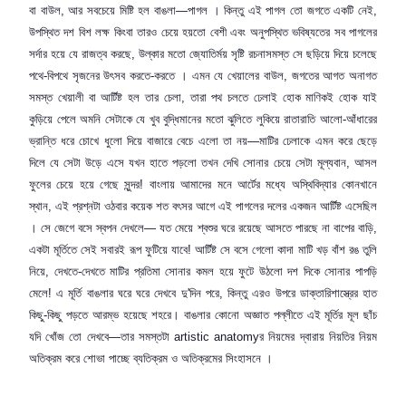
বা বাউল
,
আর সবচেয়ে মিষ্টি হল বাঙলা—পাগল । কিন্তু এই পাগল তো জগতে একটি নেই
,
উপস্থিত দশ বিশ লক্ষ কিংবা তারও চেয়ে হয়তো বেশী এবং অনুপস্থিত ভবিষ্যতের সব পাগলের
সর্দার হয়ে যে রাজত্ব করছে
,
উল্কার মতো জ্যোতির্ময় সৃষ্টি রচনাসমস্ত সে ছড়িয়ে দিয়ে চলেছে
পথে-বিপথে সৃজনের উৎসব করতে-করতে । এমন যে খেয়ালের বাউল
,
জগতের আগত অনাগত
সমস্ত খেয়ালী বা আর্টিষ্ট হল তার চেলা
,
তারা পথ চলতে ঢেলাই হোক মাণিকই হোক যাই
কুড়িয়ে পেলে অমনি সেটাকে যে খুব বুদ্ধিমানের মতো ঝুলিতে লুকিয়ে রাতারাতি আলো-আঁধারের
ভ্রান্তি ধরে চোখে ধুলো দিয়ে বাজারে বেচে এলো তা নয়—মাটির ঢেলাকে এমন করে ছেড়ে
দিলে যে সেটা উড়ে এসে যখন হাতে পড়লো তখন দেখি সোনার চেয়ে সেটা মূল্যবান
,
আসল
ফুলের চেয়ে হয়ে গেছে সুন্দর! বাংলায় আমাদের মনে আর্টের মধ্যে অস্থিবিদ্যার কোনখানে
স্থান
,
এই প্রশ্নটা ওঠবার কয়েক শত বৎসর আগে এই পাগলের দলের একজন আর্টিষ্ট এসেছিল
। সে জেগে বসে স্বপন দেখলে— যত মেয়ে শ্বশুর ঘরে রয়েছে আসতে পারছে না বাপের বাড়ি
,
একটা মূর্তিতে সেই সবারই রূপ ফুটিয়ে যাবে! আর্টিষ্ট সে বসে গেলো কাদা মাটি খড় বাঁশ রঙ তুলি
নিয়ে
,
দেখতে-দেখতে মাটির প্রতিমা সোনার কমল হয়ে ফুটে উঠলো দশ দিকে সোনার পাপড়ি
মেলে! এ মূর্তি বাঙলার ঘরে ঘরে দেখবে দু
'
দিন পরে
,
কিন্তু এরও উপরে
ডাক্তারিশাস্ত্রের হাত
কিছু-কিছু পড়তে আরম্ভ হয়েছে শহরে। বাঙলার কোনো অজ্ঞাত পল্লীতে এই মূর্তির মূল ছাঁচ
যদি খোঁজ তো দেখবে—তার সমস্তটা
artistic anatomy
র নিয়মের দ্বারায় নিয়তির নিয়ম
অতিক্রম করে শোভা পাচ্ছে ব্যতিক্রম ও
অতিক্রমের সিংহাসনে ।