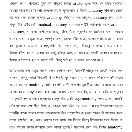
থাকলো না । প্রথমেই যুদ্ধ হল মানুষের নিজের
anatomy-
র সঙ্গে
,
সে তাকে আস্তে-
আস্তে বদলে নিলে আপনার চলন-বলনের উপযুক্ত করে । বীজের
anatomy
নাশ করে যেমন
বার হল গাছ
,
তেমনি বানরের
anatomy
পরিত্যাগ করে মানুষের
anatomy
নিয়ে এলো
মানুষ
;
ঠিক এইভাবেই
medical anatomy
নাশ করে আর্টিষ্ট আবিষ্কার করলে
artistic
anatomy,
যা রসের বশে কমে বাড়ে
,
আঁকে বাঁকে
,
প্রকৃতির সব জিনিষের মতো—গাছের
ডালের মতো
,
বৃত্তের মতো
,
পাপড়ির মতো
,
মেঘের ঘটার মতো
,
জলের ধারার মতো । রসের
বাধা জন্মায় যাতে এমন সব বস্তু কবিরা টেনে ফেলে দেন
,—
নিকঙ্কুশাঃ কবয়ঃ । লয়ে লয়ে না
মিললে কবিতা হল না
,
একথা যার একটু কবিত্ব আছে সে বলবে না
;
তেমনি আকারে আকারে না
মিললে ফটোগ্রাফ হল না বলতে পারি
,
কিন্তু ছবি হল না একথা
বলা চলে না ।
'
মহাভারতের কথা অমৃত সমান’ শুনতে বেশ লাগলো
, ‘
ছেলেটি কার্ত্তিকের মতো’ দেখতে বেশ
লাগলো
,
কিন্তু কবিতা লিখলেই কি কাশীদাসী সুর ধরতে হবে
,
না ছেলে আঁকতে হলেই পাড়ার
আদুরে ছেলের
anatomy
কাপি করলেই হবে
?
গণেশের মূ
র্তি
টিতে আমাদের ঘরের ও পরের
ছেলের
anatomy
যেমন করে ভাঙা হয়েছে তেমন আর-কিছুতে নয় । হাতি ও মানুষের
সমস্তখানি রূপ ও রেখার সামঞ্জস্যের মধ্য দিয়ে একটা নতুন
anatomy
পেয়ে এলো
,
কাজেই
সেটা আমাদের চক্ষে
পী
ড়া দিচ্ছে
না,
কেননা সেটা ঘটনা নয়
,
রচনা। আরব্য উপন্যাসের উড়ন্ত
সতরঞ্জির কল্পনা বাস্তব-জগতে উড়োজাহাজ দিয়ে সপ্রমাণিত না হওয়া পর্যন্ত কি আমাদের কাছে
নগণ্য হয়েছিল
,
না
,
অবাধ কল্পনার সঙ্গে গল্পের ঠাট মিলছে কিন্তু বিশ্বরচনার সঙ্গে মিলছে না
দেখে গালগল্প রচনার বাদশাকে কেউ আমরা দুষেছি
?
প্রত্যেক রচনা তার নিজের
anatomy