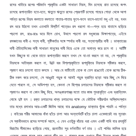
রসের খাতিরে রূপের পরিবর্তন প্রকৃতির একটা সাধারণ নিয়ম
,
দিন চলেছে রাত চলেছে জগৎ
চলেছে রূপান্তরিত হতে-হতে
,
ঋতুতে ঋতুতে রসের প্রেরণাটি চলেছে গাছের গোড়া থেকে আগা
পর্যন্ত রূপের নিয়ম বদলাতে বদলাতে পাতায়-পাতায় ফুলে-ফলে ডালে-ডালে! শুধু এই নয়
,
যখন
রস ভরে উঠলো তখন এতখানি বিস্তীর্ণ পাত্রেও রস ধরলো না—গন্ধ হয়ে বাতাসে ছড়িয়ে
পড়লো রস
,
রঙে-রঙে ভরে দিলে চোখ
,
উথলে পড়লো রস মধুকরের ভিক্ষাপাত্রে
,
এইযে
রসজ্ঞানের দাবী এ সত্য দাবী
,
সৃষ্টিকর্তার সঙ্গে স্পর্ধার দাবী নয়
,
সত্যাগ্রহীর দাবী । ডাক্তারের
দাবী ঐতিহাসিকের দাবী সাধারণ মানুষের দাবী নিয়ে একে তো অমান্য করে চলে না । আর্টিষ্ট
যখন কিছুকে যা থেকে তাতে রূপান্তরিত করলে তখন সে যা-তা করলে তা নয়
,
সে প্রকৃতির
নিয়মকে অতিক্রম করলে না
,
উল্টে বরং বিশ্বপ্রকৃতিতে রূপমুক্তির নিয়মকে স্বীকার করলে
,
প্রমাণ করে চললো হাতে কলমে । আর যে মাটিতেই হোক বা তেল রঙেতেই হোক রূপের ঠিক-
ঠিক নকল করে চললো
,
সে আঙুরই গড়ুক বা আমই গড়ুক ভ্রান্তি ছাড়া আর কিছু সে দিয়ে
যেতে পারলে না
,
সে অভিশপ্ত হল
,
কেননা সে বিশ্বের চলাচলের নিয়মকে স্বীকার করলে না
প্রমাণও করলে না কোন কিছু দিয়ে
,
অলঙ্কারশাস্ত্র মতো তার কাজ পুনরাবৃত্তি এবং ভ্রান্তিমৎ
দোষে দুষ্ট হল । রক্ত চলাচলের খাদ্য চলাচলের পক্ষে যে ভৌতিক শরীরগঠন অস্থিসংস্থান
তার মধ্যে রসাধার আর-একটি জিনিষ আছে যার
anatomy
ডাক্তার খুঁজে পায়নি এ পর্যন্ত
। বাইরের শরীর আমাদের বাঁধা ছাঁচে ঢালা আর অন্তর্দেহটি ছাঁচে ঢালা একেবারেই নয় সুতরাং
সে স্বাধীনভাবে রসের সম্পর্কে আসে
,
এ যেন এতটুকু খাঁচায় ধরা এমন একটি পাখি যার রসমূর্তি
বিরাটের সীমাকেও ছাড়িয়ে গেছে
,
রচনাতীত সুর বর্ণনাতীত বর্ণ তার । এই পাখির মালিক হয়ে
এসেছে কেবল মানুষ আর কোনো জীব নয় । বাস্তব জগৎ যেখানে সীমা টানলে রূপের লীলা