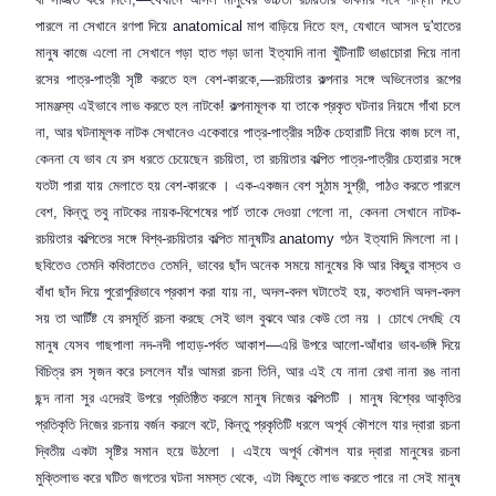
পারলে না সেখানে রণপা দিয়ে
anatomical
মাপ বাড়িয়ে নিতে হল
,
যেখানে আসল দু
'
হাতের
মানুষ কাজে এলো না সেখানে গড়া হাত গড়া ডানা ইত্যাদি নানা খুঁটিনাটি ভাঙাচোরা দিয়ে নানা
রসের পাত্র-পাত্রী সৃষ্টি করতে হল
বেশ-কারকে
,—
রচয়িতার কল্পনার সঙ্গে অভিনেতার রূপের
সামঞ্জস্য এইভাবে লাভ করতে হল নাটকে! কল্পনামূলক যা তাকে প্রকৃত ঘটনার নিয়মে গাঁথা চলে
না
,
আর ঘটনামূলক নাটক সেখানেও একেবারে পাত্র-পাত্রীর সঠিক চেহারাটি নিয়ে কাজ চলে না
,
কেননা যে ভাব যে রস ধরতে চেয়েছেন রচয়িতা
,
তা রচয়িতার কল্পিত পাত্র-পাত্রীর চেহারার সঙ্গে
যতটা পারা যায় মেলাতে হয় বেশ-কারকে । এক-একজন বেশ সুঠাম সুশ্রী
,
পাঠও করতে পারলে
বেশ
,
কিন্তু তবু নাটকের নায়ক-বিশেষের পার্ট তাকে দেওয়া গেলো না
,
কেননা সেখানে নাটক-
রচয়িতার কল্পিতের সঙ্গে বিশ্ব-রচয়িতার কল্পিত মানুষটির
anatomy
গঠন ইত্যাদি মিললো না।
ছবিতেও তেমনি কবিতাতেও তেমনি
,
ভাবের ছাঁদ অনেক সময়ে মানুষের কি আর কিছুর বাস্তব ও
বাঁধা ছাঁদ দিয়ে পুরোপুরিভাবে প্রকাশ করা যায় না
,
অদল-বদল ঘটাতেই হয়
,
কতখানি অদল-বদল
সয় তা আর্টিষ্ট যে রসমূর্তি রচনা করছে সেই ভাল বুঝবে আর কেউ তো নয় । চোখে দেখছি যে
মানুষ যেসব গাছপালা নদ-নদী পাহাড়-পর্বত আকাশ—এরি উপরে আলো-আঁধার ভাব-ভঙ্গি দিয়ে
বিচিত্র রস সৃজন করে চললেন যাঁর আমরা রচনা তিনি
,
আর এই যে নানা রেখা নানা রঙ নানা
ছন্দ নানা সুর এদেরই উপরে প্রতিষ্ঠিত করলে মানুষ নিজের কল্পিতটি । মানুষ বিশ্বের আকৃতির
প্রতিকৃতি নিজের রচনায় বর্জন করলে বটে
,
কিন্তু প্রকৃতিটি ধরলে অপূর্ব কৌশলে যার দ্বারা রচনা
দ্বিতীয় একটা সৃষ্টির সমান হয়ে উঠলো । এইযে অপূর্ব কৌশল যার দ্বারা মানুষের রচনা
মুক্তিলাভ করে ঘটিত জগতের ঘটনা সমস্ত থেকে
,
এটা কিছুতে লাভ করতে পারে না সেই মানুষ