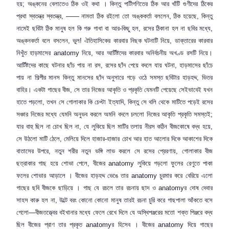
হয়
;
অঙ্কনের বেলাতেও ঠিক ওই কথা । কিন্তু পাটীগণিতের ঠিক আর খাঁটি গুণীদের ঠিকের
প্রথা স্বতন্ত্র স্বতন্ত্র
, ——
নামতা ঠিক রইলো তো অঙ্ককর্তা বললেন
,
ঠিক হয়েছে
,
কিন্তু
নামেই ছবিটা ঠিক মানুষ হল কি গরু গাধা বা আর-কিছু হল
,
রসের ঠিকানা হল না ছবির মধ্যে
,
অঙ্কনকর্তা বলে বসলেন
,
ভুল! ঐতিহাসিকের কারবার নিছক ঘটনাটি নিয়ে
,
ডাক্তারের কারবার
নিখুঁত হাড়মাসের
anatomy
নিয়ে
,
আর আর্টিষ্টদের কারবার অনির্বচনীয় অখণ্ড রসটি নিয়ে।
আর্টিষ্টদের কাছে ঘটনার ছাঁচ পায় না রস
,
রসের ছাঁদ পেয়ে বদলে যায় ঘটনা
,
হাড়মাসের ছাঁচে
পায় না শিল্পীর মানস কিন্তু মানসের ছাঁদ অনুসারে গড়ে ওঠে সমস্ত ছবিটার হাড়হদ্দ
,
ভিতর
বাহির। একটা গাছের বীজ
,
সে তার নিজের আকৃতি ও প্রকৃতি যেমনটি পেয়েছে সেইভাবেই যখন
হাতে পড়লো
,
তখন সে গোলাকার কি চেপ্টা ইত্যাদি
,
কিন্তু সে থলি থেকে মাটিতে পড়েই রসের
সঞ্চার নিজের মধ্যে যেমনি অনুভব করলে অমনি বদলে চললো নিজের আকৃতি প্রকৃতি সমস্তই
;
যার বাহু ছিল না চোখ ছিল না
,
যে লুকিয়ে ছিল মাটির তলায় নীরস কঠিন বীজকোষে বদ্ধ হয়ে
,
সে উঠলো মাটি ঠেলে
,
মেলিয়ে দিলে হাজার-হাজার চোখ আর হাত আলোর দিকে আকাশের দিকে
বাতাসের উপরে
,
নতুন শরীর নতুন ভঙ্গি লাভ করলে সে রসের প্রেরণায়
,
গোলাকার বীজ
ছত্রাকার গাছ হয়ে শোভা পেলে
,
বীজের
anatomy
লুকিয়ে গড়লো ফুলের রেণুতে পাকা
ফলের শোভার আড়ালে । বীজের হাড়হদ্দ ভেঙে তার
anatomy
চুরমার করে বেরিয়ে এলো
গাছের ছবি বীজকে ছাড়িয়ে । গাছ যে রচলে তার রচনায় ছাদ ও
anatomy
র দোষ দেবার
সাহস কারু হল না
,
উল্টে বরং কোনো কোনো মানুষ তারই রচনা চুরি করে গাছপালা আঁকতে বসে
গেলো—বীজতত্ত্বের বইখানার মধ্যে ফেলে রেখে দিলে যে অস্থিপঞ্জরের মতো শক্ত পিঞ্জরে বদ্ধ
ছিল বীজের প্রাণ তার প্রকৃত
anatomy
র হিসেব । বীজের
anatomy
দিয়ে গাছের