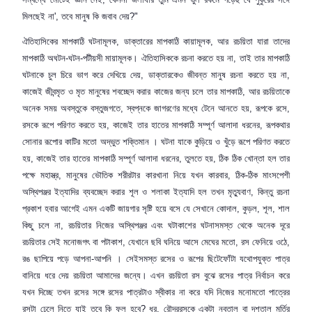
মিলছেই না
',
তবে মানুষ কি জবাব দেয়
?"
ঐতিহাসিকের মাপকাঠি ঘটনামূলক
,
ডাক্তারের মাপকাঠি কায়ামূলক
,
আর রচয়িতা যারা তাদের
মাপকাঠি অঘটন-ঘটন-পটীয়সী মায়ামূলক। ঐতিহাসিককে রচনা করতে হয় না
,
তাই তার মাপকাঠি
ঘটনাকে চুল চিরে ভাগ করে দেখিয়ে দেয়
,
ডাক্তারকেও জীবন্ত মানুষ রচনা করতে হয় না
,
কাজেই জীব
ন্মৃত
ও মৃত মানুষের শবচ্ছেদ করার কাজের জন্য চলে তার মাপকাঠি
,
আর রচয়িতাকে
অনেক সময় অবস্তুকে বস্তুজগতে
,
স্বপ্নকে জাগরণের মধ্যে টেনে আনতে হয়
,
রূপকে রসে
,
রসকে রূপে পরিণত করতে হয়
,
কাজেই তার হাতের মাপকাঠি সম্পূর্ণ আলাদা ধরনের
,
রূপকথার
সোনার রূপোর কাটির মতো অদ্ভুত শক্তিমান । ঘটনা যাকে কুড়িয়ে ও খুঁড়ে রূপে পরিণত করতে
হয়
,
কাজেই তার হাতের মাপকাঠি সম্পূর্ণ আলাদা ধরনের
,
তুলতে হয়
,
ঠিক ঠিক খোন্তা হল তার
পক্ষে মহাস্ত্র
,
মানুষের ভৌতিক শরীরটার কারখানা নিয়ে যখন কারবার
,
ঠিক-ঠিক মাংসপেশী
অস্থিপঞ্জর ইত্যাদির ব্যবচ্ছেদ করার শূল ও শলাকা ইত্যাদি হল তখন মৃত্যুবাণ
,
কিন্তু রচনা
প্রকাশ হবার আগেই এমন একটি জায়গার সৃষ্টি হয়ে বসে যে সেখানে কোদাল
,
কুড়ল
,
শূল
,
শাল
কিছু চলে না
,
রচয়িতার নিজের অস্থিপঞ্জর এবং ঘটাকাশের ঘটনাসমস্ত থেকে অনেক দূরে
রচয়িতার সেই মনোজগৎ বা পটাকাশ
,
যেখানে ছবি ঘনিয়ে আসে মেঘের মতো
,
রস ফেনিয়ে ওঠে
,
রঙ ছাপিয়ে পড়ে আপনা-আপনি । সেইসমস্ত রসের ও রূপের ছিটেফোঁটা যথোপযুক্ত পাত্র
বানিয়ে ধরে দেয় রচয়িতা আমাদের জন্যে। এখন রচয়িতা রস বুঝে রসের পাত্র নির্বাচন করে
যখন দিচ্ছে তখন রসের সঙ্গে রসের পাত্রটাও স্বীকার না করে যদি নিজের মনোমতো পাত্রের
রসটা ঢেলে নিতে যাই তবে কি ফল হবে
?
ধর
,
রৌদ্ররসকে একটা নবতাল বা দশতাল মূর্তির