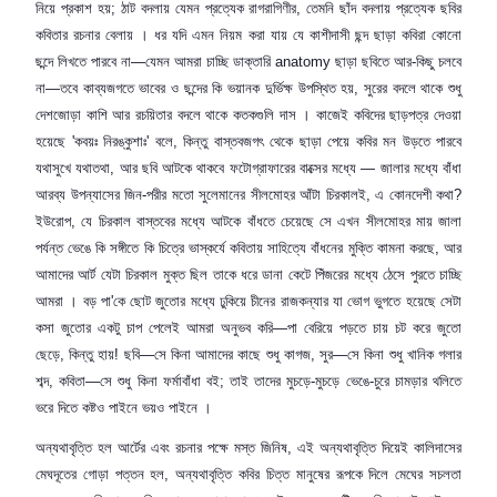
নিয়ে প্রকাশ হয়
;
ঠাট বদলায় যেমন প্রত্যেক রাগরাগিণীর
,
তেমনি
ছাঁদ
বদলায় প্রত্যেক ছবির
কবিতার রচনার বেলায় । ধর যদি এমন নিয়ম করা যায় যে কাশীদাসী ছন্দ ছাড়া কবিরা কোনো
ছন্দে লিখতে পারবে না—যেমন আমরা চাচ্ছি ডাক্তারি
anatomy
ছাড়া ছবিতে আর-কিছু চলবে
না—তবে কাব্যজগতে ভাবের ও ছন্দের কি ভয়ানক দুর্ভিক্ষ উপস্থিত হয়
,
সুরের বদলে থাকে শুধু
দেশজোড়া কাশি আর রচয়িতার বদলে থাকে কতকগুলি দাস । কাজেই কবিদের ছাড়পত্র দেওয়া
হয়েছে
'
কবয়ঃ নিরঙ্কুশাঃ
'
বলে
,
কিন্তু বাস্তবজগৎ থেকে ছাড়া পেয়ে কবির মন উড়তে পারবে
যথাসুখে যথাতথা
,
আর ছবি আটকে থাকবে ফটোগ্রাফারের বাক্সের মধ্যে — জালার মধ্যে বাঁধা
আরব্য উপন্যাসের জিন-পরীর মতো সুলেমানের সীলমোহর আঁটা চিরকালই
,
এ কোনদেশী কথা
?
ইউরোপ
,
যে চিরকাল বাস্তবের মধ্যে আটকে বাঁধতে চেয়েছে সে এখন সীলমোহর মায় জালা
পর্যন্ত ভেঙে কি সঙ্গীতে কি চিত্রে ভাস্কর্যে কবিতায় সাহিত্যে বাঁধনের মুক্তি কামনা করছে
,
আর
আমাদের আর্ট যেটা চিরকাল মুক্ত ছিল তাকে ধরে ডানা কেটে পিঁজরের মধ্যে ঠেসে পুরতে চাচ্ছি
আমরা । বড় পা
'
কে ছোট জুতোর মধ্যে ঢুকিয়ে চীনের রাজকন্যার যা ভোগ ভুগতে হয়েছে সেটা
কসা জুতোর একটু চাপ পেলেই আমরা অনুভব করি—পা বেরিয়ে পড়তে চায় চট করে জুতো
ছেড়ে
,
কিন্তু হায়! ছবি—সে কিনা আমাদের কাছে শুধু কাগজ
,
সুর—সে কিনা শুধু খানিক গলার
শব্দ
,
কবিতা—সে শুধু কিনা ফর্মাবাঁধা বই
;
তাই তাদের মুচড়ে-মুচড়ে ভেঙে-চুরে চামড়ার থলিতে
ভরে দিতে কষ্টও পাইনে ভয়ও পাইনে ।
অন্যথাবৃত্তি হল আর্টের এবং রচনার পক্ষে মস্ত জিনিষ
,
এই অন্যথাবৃত্তি দিয়েই কালিদাসের
মেঘদূতের গোড়া পত্তন হল
,
অন্যথাবৃত্তি কবির চিত্ত মানুষের রূপকে দিলে মেঘের সচলতা