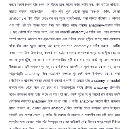
করলে অমনি নিশ্চল তার চঞ্চল হল গীতের ছন্দে
,
ভাবের দ্বারা সজীব হল
,
গান গাইতে লাগলো
,
নাচতে থাকলো তালে-তালে । পর্দায়-পর্দায় খুলে গেলো সুরের অসংখ্য পাপড়ি
,
সোজা
anatomy-
র টানা পাঁচিল ভেঙে বার হল সুরের সুরধুনী-ধারা
,
নানা ভঙ্গিতে গতিমান । আকাশ
এবং মাটি এরি দুই টানের মধ্যে স্থির হয়ে দাঁড়িয়ে আছে মানুষের
anatomy-
দোরস্ত শরীর
। দুই খোঁটায় বাঁধা তারের মতো
,
এই হল ডাক্তারি
anatomy-
র সঠিক রূপ। আর বাতাসের
স্পর্শে আলোর আঘাতে গাছ-ফুল-পাতা-লতা এরা লতিয়ে যাচ্ছে ছড়িয়ে যাচ্ছে শাখা-প্রশাখার
আঁকা-বাঁকা নানা ছন্দের ধারায়
;
এই হচ্ছে
artistic anatomy-
র সঠিক চেহারা। আর্টিষ্ট
রসের সম্পদ নিয়ে ঐশ্বর্যবান
,
কাজেই রস বণ্টনের বেলায় রসপাত্রের জন্য তাকে খুঁজে বেড়াতে
হয় না কুমোরটুলি
,
সে রসের সঙ্গে রসপাত্রটাও সৃষ্টি করে ধরে দেয় ছোট বড় নানা আকারে
ইচ্ছামতো। এই পাত্রসমস্যা শুধু যে ছবি লিখছে তাকেই যে পূরণ করতে হয় তা নয়
,
রসের
পাত্রপাত্রীর
anatomy
নিয়ে গণ্ডগোল রঙ্গমঞ্চে খুব বেশী রকম উপস্থিত হয় । নানা
পৌরাণিক ও কাল্পনিক সমস্ত দেবতা উপদেবতা পশুপক্ষী যা রয়েছে তার
anatomy
ও
model
বাস্তব জগৎ থেকে নিলে তো চলে না। হরেরামপুরের সত্যি রাজার
anatomy
রাজশরীর
হলেও রঙ্গমঞ্চের রাজা হবার কাজে যে লাগে তা নয়
,
একটা মুটের মধ্যে হয়তো রাম রাজার রসটি
ফোটাবার উপযুক্ত
anatomy
খুঁজে পাওয়া যায় । নারীর
anatomy
হয়তো সীতা সাজবার
কালে লাগলো না
,
একজন ছেলের
anatomy
দিয়ে দৃশ্যটার মধ্যে উপযুক্ত রসের উপযুক্ত
পাত্রটি ধরে দেওয়া গেলো । পাখির কি বানরের কি নারদের ও দেবদেবীর ভাব ভঙ্গি চলন বলন
প্রভৃতির পক্ষে যেরকম শরীর গঠন উপযুক্ত বোধ হল অধিকারী সেই হিসেবে পাত্র-পাত্রী নির্বাচন
বা সজ্জিত করে নিলে
,—
যেখানে আসল মানুষের উচ্চতা রচয়িতার ভাবনার সঙ্গে পাল্লা দিতে