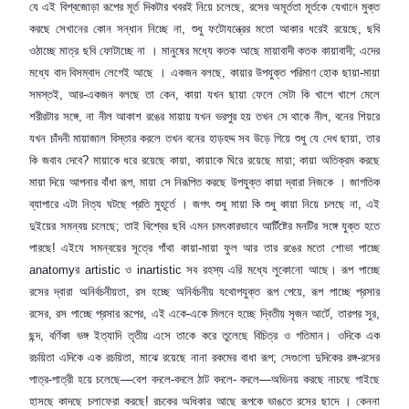
যে এই বিশ্বজোড়া রূপের মূর্ত দিকটার খবরই নিয়ে চলেছে
,
রসের অমূর্ততা মূর্তকে যেখানে মুক্ত
করছে সেখানের কোন সন্ধান নিচ্ছে না
,
শুধু ফটোযন্ত্রের মতো আকার ধরেই রয়েছে
,
ছবি
ওঠাচ্ছে মাত্র ছবি ফোটাচ্ছে না । মানুষের মধ্যে কতক আছে মায়াবাদী কতক কায়াবাদী
;
এদের
মধ্যে বাদ বিসম্বাদ লেগেই আছে । একজন বলছে
,
কায়ার উপযুক্ত পরিমাণ হোক ছায়া-মায়া
সমস্তই
,
আর-একজন বলছে তা কেন
,
কায়া যখন ছায়া ফেলে সেটা কি খাপে খাপে মেলে
শরীরটার সঙ্গে
,
না নীল আকাশ রঙের মায়ায় যখন ভরপুর হয় তখন সে থাকে নীল
,
বনের শিয়রে
যখন চাঁদনী মায়াজাল বিস্তার করলে তখন বনের হাড়হদ্দ সব উড়ে গিয়ে শুধু যে দেখ ছায়া
,
তার
কি জবাব দেবে
?
মায়াকে ধরে রয়েছে কায়া
,
কায়াকে ঘিরে রয়েছে মায়া
;
কায়া অতিক্রম করছে
মায়া দিয়ে আপনার বাঁধা রূপ
,
মায়া সে নিরূপিত করছে উপযুক্ত কায়া দ্বারা নিজকে । জাগতিক
ব্যাপারে এটা নিত্য ঘটছে প্রতি মুহূর্তে । জগৎ শুধু মায়া কি শুধু কায়া নিয়ে চলছে না
,
এই
দুইয়ের সমন্বয় চলেছে
;
তাই বিশ্বের ছবি এমন চমৎকারভাবে আর্টিষ্টের মনটির সঙ্গে যুক্ত হতে
পারছে! এইযে সমন্বয়ের সূত্রে গাঁথা কায়া-মায়া ফুল আর তার রঙের মতো শোভা পাচ্ছে
anatomy
র
artistic
ও
inartistic
সব রহস্য এরি মধ্যে লুকোনো আছে। রূপ পাচ্ছে
রসের দ্বারা অনির্বচনীয়তা
,
রস হচ্ছে অনির্বচনীয় যথোপযুক্ত রূপ পেয়ে
,
রূপ পাচ্ছে প্রসার
রসের
,
রস পাচ্ছে প্রসার রূপের
,
এই একে-একে মিলনে হচ্ছে দ্বিতীয় সৃজন আর্টে
,
তারপর
সুর
,
ছন্দ
,
বর্ণিকা ভঙ্গ ইত্যাদি তৃতীয় এসে তাকে করে তুলেছে বিচিত্র ও গতিমান। ওদিকে এক
রচয়িতা এদিকে এক রচয়িতা
,
মাঝে রয়েছে নানা রকমের বাধা রূপ
;
সেগুলো দুদিকের রঙ্গ-রসের
পাত্র-পাত্রী হয়ে চলেছে—বেশ বদলে-বদলে ঠাট বদলে- বদলে—অভিনয় করছে নাচছে গাইছে
হাসছে কাদছে চলাফেরা করছে! রচকের অধিকার আছে রূপকে ভাঙতে রসের ছাদে । কেননা