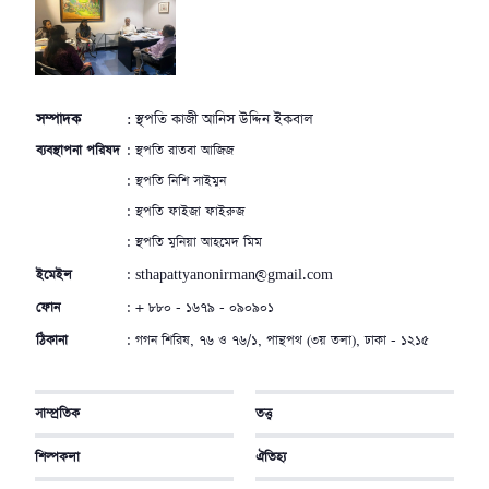
সম্পাদক
: স্থপতি কাজী আনিস উদ্দিন ইকবাল
ব্যবস্থাপনা পরিষদ
: স্থপতি রাতবা আজিজ
: স্থপতি নিশি সাইমুন
: স্থপতি ফাইজা ফাইরুজ
: স্থপতি মুনিয়া আহমেদ মিম
ইমেইল
: sthapattyanonirman@gmail.com
ফোন
: + ৮৮০ - ১৬৭৯ - ০৯০৯০১
ঠিকানা
: গগন শিরিষ, ৭৬ ও ৭৬/১, পান্থপথ (৩য় তলা), ঢাকা - ১২১৫
সাম্প্রতিক
তত্ত্ব
শিল্পকলা
ঐতিহ্য