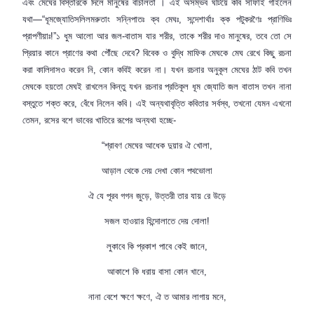
এবং মেঘের বিস্তারকে দিলে মানুষের বাচালতা । এই অসম্ভব ঘটিয়ে কবি সাফাই গাইলেন
যথা—“ধূমজ্যোতিসলিলমরুতাং সন্নিপাতঃ
ক্ব
মেঘঃ
,
সন্দেশার্থাঃ ক্ক পটুকরণৈঃ প্রাণিভিঃ
প্রাপণীয়াঃ!”১ ধুম আলো আর জল-বাতাস যার শরীর
,
তাকে শরীর দাও মানুষের
,
তবে তো সে
প্রিয়ার কানে প্রাণের কথা পৌঁছে দেবে
?
বিবেক ও বুদ্ধি মাফিক মেঘকে মেঘ রেখে কিছু রচনা
করা কালিদাসও করেন নি
,
কোন কবিই করেন না। যখন রচনার অনুকূল মেঘের ঠাট কবি তখন
মেঘকে হয়তো মেঘই রাখলেন
কিন্তু যখন রচনার প্রতিকূল ধূম জ্যোতি জল বাতাস তখন নানা
বস্তুতে শক্ত
করে
,
বেঁধে নিলেন কবি। এই অন্যথাবৃত্তি কবিতার সর্বস্ব
,
তখনো যেমন এখনো
তেমন
,
রসের বশে ভাবের খাতিরে রূপের অন্যথা হচ্ছে-
“
শ্রাবণ মেঘের আধেক দুয়ার ঐ খোলা
,
আড়াল থেকে দে
য়
দেখা কোন পথভোলা
ঐ যে পূরব গগন জুড়ে
,
উত্তরী তার যায় রে উড়ে
সজল হাওয়ার হিন্দোলাতে দেয় দোলা!
লুকাবে কি প্রকাশ পাবে কেই জানে
,
আকাশে কি ধরায় বাসা কোন খানে
,
নানা বেশে ক্ষণে ক্ষণে
,
ঐ ত আমার লাগায় মনে
,