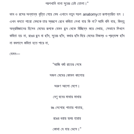
পরশখানি নানা সুরের ঢেউ তোলা।"
ভাব ও রসের অন্যান্য বৃত্তি পেয়ে মেঘ এখানে নতুন সচল
anatomy
তে রূপান্তরিত হল ।
এখন বলতে পারো মেঘকে তার স্বরূপে রেখে কবিতা লেখা যায় কি না
?
আমি বলি যায়
,
কিন্তু
অভ্রবিজ্ঞানের হিসেব মেঘের রূপকে যেমন ছন্দ থেকে বিচ্ছিন্ন করে দেখায়
,
সেভাবে লিখলে
কবিতা হয় না
,
রঙের ছন্দ বা ছাঁদ
,
সুরের ছাঁদ
,
কথার ছাঁদ দিয়ে মেঘের নিজস্ব ও প্রত্যক্ষ ছাঁদ
না বদলালে কবিতা হতে পারে না
,
যেমন—
“
আজি বর্ষা রাতের শেষে
সজল মেঘের কোমল কালোয়
অরুণ আলো মেশে।
বেণু বনের মাথায় মাথায়
রঙ লেগেছে পাতায় পাতায়
,
রঙের ধরায় হৃদয় হারায়
কোথা যে যায় ভেসে।"