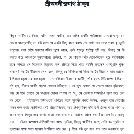
শ্রীঅবনীন্দ্রনাথ ঠাকুর
কিছুর নোটিস যে দিচ্ছে
,
ঘটনা যেমন ঘটেছে তার সঠিক রূপটির প্রতিচ্ছায়া দেওয়া ছাড়া সে
বেচারা অনন্যগতি
;
সে যদি ভাবে সে একটা কিছু রচনা করছে তো সেটা তার মস্ত ভ্রম । ডুবুরি
সমুদ্রের তলা ঘেঁটে মুক্তার শুক্তি তুলে আনে
,
খুবই সুচতুর সুতীক্ষ্ণ দৃষ্টি তার
,
কিন্তু সে কি
বলতে পারে আপনাকে মুক্তাহারের রচয়িতা
,
না
,
যে পাহাড় পর্বত দেশে-বিদেশে ঘুরে ফটোগ্রাফ
তুলে আনছে সে নিজেকে চিত্রকর বলে চালিয়ে দিতে পারে আর্টিষ্ট মহলে
?
একটুখানি বুদ্ধি
থাকলেই আর্টের ইতিহাস লেখা চলে
,
কিন্তু যে জিনিষগুলো নিয়ে আর্টের ইতিহাস তার রচয়িতা
ইতিহাসবেত্তা নয় রসবেত্তা— নেপোলিয়ান বীররসের আর্টিষ্ট
,
তাঁর হাতে ইউরোপের ইতিহাস
সৃষ্ট হল
,
সীজার আর্টিষ্ট গড়লে রোমের ইতিহাস । যে ডুবে তোলে সে তোলে মাত্র বুদ্ধিবলে
;
আর যে গড়ে তোলে সে ভাঙাকে জোড়া লাগায় না শুধু
,
সে বেজোড় সামগ্রীও রচনা করে চলে
মন থেকে । ইতিহাসের ঘটনাগুলো পাথরের মতো সুনির্দিষ্ট শক্ত জিনিষ
,
একচুল তার চেহারার
অদল-বদল করার স্বাধীনতা নেই ঐতিহাসিকের
,
আর ঔপন্যাসিক কবি শিল্পী এঁদের হাতে পাষাণও
রসের দ্বারা সিক্ত হয়ে কাদার মতো নরম হয়ে যায়
,
রচয়িতা তাকে যথা ইচ্ছা রূপ দিয়ে ছেড়ে
দেন । ঘটনার অপলাপ ঐতিহাসিকের কাছে দুর্ঘটনা
,
কিন্তু আর্টিষ্টের কাছে সেটা বড় সুঘটন বা
সুগঠনের পক্ষে মস্ত সুযোগ উপস্থিত করে দেয় । ঠিকে যদি ভুল হয়ে যায় তবে অঙ্কটাই ভুল