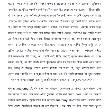
খাতার লেখার সঙ্গে এমনকি বাস্তব জগতের হাড়হদ্দের খবরের সঙ্গে মেলানো মুস্কিল।
অভ্রবিজ্ঞানের পুঁথিতে আবর্ত সম্বর্ত ইত্যাদি নামরূপ দিয়ে মেঘগুলো ধরা হয়েছে— কিন্তু কবিতা
কি গান রচনার বেলা ওইসব পেঁচালো নামগুলো কি বেশী কাজে আসে
?
মেঘের ছবি আঁকার
বেলাতেও ঠিক পুঁথিগত ঘোরপেঁচ এমনকি মেঘের নিজ মূর্তিগুলোর হুবহু ফটোগ্রাফও কাজে আসে
না। রচিত যা তার মধ্যে বসবাস করলেও রচয়িতা চায় নিজের রচনাকে। সোনার খাঁচার মধ্যে
থাকলেও বনের পাখি সে যেমন চায় নিজের রচিত বাসাটি দেখতে
,
রচয়িতাও ঠিক তেমনি দেখতে
চায় নিজের মনোগতটি গিয়ে বসলো নিজের মনোমতো করে রচা রঙ রেখা ছন্দোবন্ধ ঘেরা সুন্দর
বাসায় । কোকিল সে পরের বাসায় ডিম পাড়ে—নামজাদা মস্ত পাখি। কিন্তু বাবুই সে যে
রচয়িতা
,
দেখতে এতটুকু কিন্তু বাসা বাঁধে বাতাসের কোলে—মস্ত বাসা । আমাদের সঙ্গীতে
বাঁধা অনেকগুলো ঠাট আছে
,
যে লোকটা সেই ঠাটের মধ্যেই সুরকে বেঁধে রাখলে সে গানের
রচয়িতা হল না
,
সে নামে রাজার মতো পূর্বপুরুষের রচিত রাজগীর ঠাটটা মাত্র বজায় রেখে চললো
ভীরু
,
কি
ন্তু
যে রাজত্ব পেয়েও রাজত্ব হারাবার ভয় রাখলে না
,
নতুন রাজত্ব জিতে নিতে
চললো সেই সাহসীই হল রাজ্যের রচয়িতা বা বাজা এবং এই স্বাধীনচেতারাই হয় সুরের ওস্তাদ
। সুর লাগাতে পারে তারাই যারা
সুরের
ঠাট মাত্র ধরে থাকে না
,
বেসুরকেও সুরে ফেলে।
মানুষের
anatomy
তেই যদি মানুষ বদ্ধ থাকতো
,
দেবতাগুলোকে ডাকতে যেতে পারতো কে
?
কার জন্যে আসত নেমে স্বর্গ থেকে ইন্দ্ররথ
,
পুষ্পক রথে চড়িয়ে লঙ্কা থেকে কে আনতো
সীতাকে অযোধ্যায়
?
ভূমিষ্ঠ হয়েই শিশু আপনার
anatomy
ভাঙতে শুরু করলে
,
বানরের মতো
পিঠের সোজা শিরদাঁড়াকে বাঁকিয়ে সে উঠে দাঁড়ালো— দুই পায়ে ভর দিয়ে
,
গাছে গাছে ঝুলতে