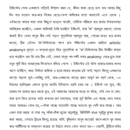
ইজিপ্টের লোক এককালে সত্যিই বিশ্বাস করত যে
,
জীবন কায়া ছেড়ে চলে যায় আবার কিছু
দিন পরে সন্ধান করে-করে নিজের ছেড়ে-ফেলা কামিজের মতো কায়াতেই এসে ঢোকে ।
এইজন্যে কায়ার মায়া তারা কিছুতে ছাড়তে পারেনি
,
ভৌতিক শরীরকে ধরে রাখার উপায়সমস্ত
আবিষ্কার করেছিল
,
একদল কারিগরই তৈরি হয়েছিল ইজিপ্টে
,
যারা
'
কা
'
প্রস্তুত করতো
;
তাদের
কাজই ছিল যেমন মানুষ ঠিক সেই গড়নে পুত্তলিকা প্রস্তুত করা
,
গোরের মধ্যে ধরে রাখার
জন্যে
;
ঠিক এইসব
'
কা
'-
নির্মাতাদের পাশে বসে ঈজিপ্টের একদল রচয়িতা
artistic
anatomy
র বৃহত্ত ও অন্যথা-বৃত্ত দিয়ে পুত্তলিকা বা ‘কা’-নির্মাতাদের ঠিক বিপরীত রাস্তা
ধরে গড়েছিল কত কি তার ঠিক নেই
,
দেবতা মানুষ পশু পক্ষী সবার
anatomy
ভেঙে-চুরে তারা
নতুন মূর্তি দিয়ে অমরত্বের সিংহাসনে বসিয়ে গেলো । ইজিপ্টের এই ঘটনা হাজার-হাজার বৎসর
আগে ঘটেছিল
;
কায়া নির্মাতা কারিগর ও ছায়া-মায়ার জাদুকর দুই দলই গড়লে কিন্তু একজনের
ভাগ্যে পড়লো মূর্ত—যাকিছু তাই
,
আর-একজনের পাত্রে ঝরল অমূর্ত
রস
স্বর্গ থেকে
, –
এ
নিয়মের ব্যতিক্রম কোনো যুগের আর্টের ইতিহাসে হয়নি হবার নয় । ইজিপ্ট তো দূরে
,
পাঁচ
হাজার দশ হাজার বছর আরো দূরে
,
এই আজকের আমাদের মধ্যে যা ঘটছে
,
তাই দেখ না কেন
;
যারা ছাপ নিয়ে চলেছে মর্ত্য জগতের রূপ সমস্তের
,
তারা মূর্ত জিনিষ এত পাচ্ছে দেখে সময়ে
সময়ে আমারও লোভ হয়
,—
টাকা পাচ্ছে হাততালি পাচ্ছে অহংকে খুব বেশী করে পাচ্ছে। আর
এরূপ যারা করছে না তারা শুধু আঁকা-বাঁকা ছন্দের আনন্দটুকু
,
ঝিলিমিলি রঙের সুরটুকু বুকের মধ্যে
জমা করছে
,
লোহার সিন্দুক কিন্তু রয়েছে খালি
;
বুদ্ধিমান মানুষ মাত্রেই কালে-কালে খুব আদর
করে আর্টিষ্টদের যা সম্ভাষণ করেছে তা উর্দুতে বলতে গেলে বলতে হয়— খেয়ালী
,
হিন্দীতে-বাউর