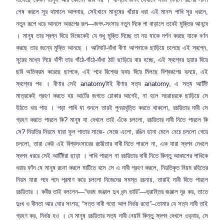
শেষ করলে সুর থামালে আপনার
,
সেইখানে মানুষের খাঁচায় ধরা এই মানস পাখি সুর ধরলে
,
নতুন রূপে ধরে আনলে অরূপের রূপ—জগৎ-সংসার নতুন দিকে পা বাড়ালে তবেই মুক্তির আনন্দে
। মানুষ তার স্বপ্ন দিয়ে নিজেকেই যে শুধু মুক্তি দিচ্ছে তা নয় যাকে দর্শন করছে যাকে বর্ণন
করছে তার জন্যে মুক্তি আনছে । আটঘাট-বাঁধা বীণা আপনাকে ছাড়িয়ে চলেছে এই স্বপ্নে
,
সুরের মধ্যে গিয়ে বাঁশী তার গাঁঠে-গাঁঠে-বাঁধা ঠাট ছাড়িয়ে বার হচ্ছে
,
এই স্বপ্নের দুয়ার দিয়ে
ছবি অতিক্রম করেছে ছাপকে
,
এই পথে বিশ্বের হৃদয় দিয়ে মিলছে বিশ্বরূপের হৃদয়ে
,
এই
স্বপ্নের পথ । বীণার সেই
anatomy
টাই বীণার সত্য
anatomy,
এ সত্য আর্টিষ্ট
মাত্রকেই গ্রহণ করতে হয় আর্টের জগতে ঢোকার আগেই
,
না হলে সচরাচরকে ছাড়িয়ে সে
উঠতে ভয় পায় । পড়া পাখি যা শুনলে তারই পুনরাবৃত্তি করতে থাকলো
,
রচয়িতার দাবী সে
গ্রহণ করতে পারলে কি
?
মানুষ যা দেখলে তাই এঁকে চললো
,
রচয়িতার দাবী নিতে পারলে কি
সে
?
নিয়তির নিয়মে যারা ফুল পাতার সাজে- সেজে এলো
,
রঙিন ডানা মেলে নেচে চললো গেয়ে
চললো
,
তারা কেউ এই বিশ্বসংসারের রচয়িতার দাবী নিতে পারলে না
,
এক যারা স্বপন দেখলে
স্বপন ধররে সেই আর্টিষ্টরা ছাড়া । পাখি পারলে না রচয়িতার দাবী নিতে কিন্তু আকাশের পাখিকে
ধরার ফাঁদ যে মানুষ রচনা করলে মাটিতে বসে সে এ দাবী গ্রহণ করলে
,
নিয়তিকৃত নিয়ম রহিতের
নিয়ম যারা পদে পদে প্রমাণ করে চললো নিজেদের সমস্ত রচনায়
,
তারাই দাবী দিতে পারলে
রচয়িতার । কবীর তাই বললেন—“ভরম জঞ্জাল দুখ ধন্দ ভারি”—ভ্রান্তির জঞ্জাল দূর কর
,
তাতে
দুঃখ ও দীনতা আর ঘোর সংশয়
; “
সত্ত দাবী গহো আপ নির্ভয় রহো”–তোমার যে সত্য দাবী তাই
গ্রহণ কর
,
নির্ভয় হও । যে মানুষ রচয়িতার সত্য দাবী নেয়নি কিন্তু স্বপন দেখলে ওড়বার
,
সে