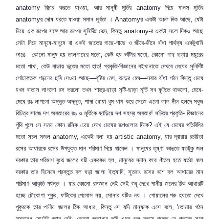
anatomy
বিচার করতে যাওয়া
,
আর মানুষী মূর্তির
anatomy
দিয়ে মানস মূর্তির
anatomy
র দোষ ধরতে যাওয়া সমান মূর্খতা ।
Anatomy
র একটা অচল দিক আছে
,
যেটা
নিয়ে এক রূপের সঙ্গে আর রূপের সুনির্দিষ্ট ভেদ
,
কিন্তু
anatomy-
র একটা সচল দিকও আছে
সেটা নিয়ে মানুষে-মানুষে বা একই জাতের গাছে-গাছে ও জীবে-জীবে বাঁধা পার্থক্য একটুখানি
ভাঙে—কোনো মানুষ হয় তালগাছের মতো
,
কেউ হয় ভাঁটার মতো
,
কোনো গাছ ছড়ায় ময়ূরের
মতো পাখা
,
কেউ বাড়ায় ভূতের মতো হাত! প্রকৃতি-বিজ্ঞানের বইখানাতে দেখবে মেঘের সুনির্দিষ্ট
গোটাকতক গড়নের ছবি দেওয়া আছে—বৃষ্টির মেঘ
,
ঝড়ের মেঘ—সবার বাঁধা গঠন কিন্তু মেঘে
যখন বাতাস লাগলো রস ভরলো তখন শাস্ত্র-ছাড়া সৃষ্টি-ছাড়া মূর্তি সব ফুটতে থাকলো
,
মেঘে-
মেঘে রঙ লাগলো অদ্ভুত-অদ্ভুত
,
শাদা ধোয়া ধুম-ধাম করে সেজে এলো লাল নীল হলদে সবুজ
বিচিত্র সাজে দশ অবতারের রঙ ও মূর্তিকে ছাড়িয়ে দশ সহস্র অবতার! সচিত্র প্রকৃতি- বিজ্ঞানের
পুঁথি খুলে সে সময় কোন রসিক চেয়ে দেখে মেঘের রূপগুলোর দিকে
?
এই যে মেঘের গতিবিধির
মতো সচল সজল
anatomy,
একেই বলা হয়
artistic anatomy,
যার দ্বারায় রচয়িতা
রসের আধারকে রসের উপযুক্ত মান পরিমাণ দিয়ে থাকেন । মানুষের তৃষ্ণা ভাঙতে যতটুকু জল
দরকার তার পরিমাণ বুঝে জলের ঘটি একরকম হল
,
মানুষের স্নান করে শীতল হতে যতটা জল
দরকার তার হিসেবে প্রস্তুত
হল ঘড়া জালা ইত্যাদি
;
সুতরাং রসের বশে হল আধারের মান
পরিমাণ আকৃতি পর্যন্ত । যার কোনো রসজ্ঞান নেই সেই শুধু দেখে পানীয় জলের ঠিক আধারটি
হচ্ছে চৌকোণা পুকুর
,
ফটিকের গেলোস নয়
,
সোনার ঘটিও নয় । গোয়ালের গরু হয়তো দেখে
পুকুরকে তার পানীয় জলের ঠিক আধার
,
কিন্তু সে যদি মানুষকে এসে বলে
, '
তোমার গঠন
সম্বন্ধে মোটেই জ্ঞান নেই
,
কেননা জলাধার তুমি এমন ভুল রকমে গড়েছ যে পুকুরের সঙ্গে