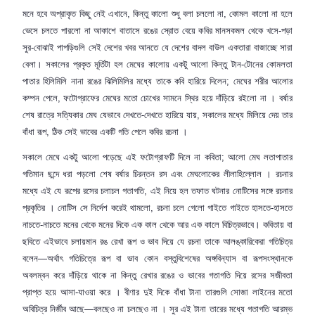
মনে হবে অপ্রাকৃত কিছু নেই এখানে
,
কিন্তু কালো শুধু বলা চললো না
,
কোমল কালো না হলে
ভেসে চলতে পারলো না আকাশে বাতাসে রঙের স্রোত বেয়ে কবির মানসকমল থেকে খসে-পড়া
সুর-বোঝাই পাপড়িগুলি সেই দেশের খবর আনতে যে দেশের বাদল বাউল একতারা বাজাচ্ছে সারা
বেলা। সকালের প্রকৃত মূর্তিটা হল মেঘের কালোয় একটু আলো কিন্তু টান-টোনের কোমলতা
পাতার হিলিমিলি নানা রঙের ঝিলিমিলির মধ্যে তাকে কবি হারিয়ে দিলেন
;
মেঘের শরীর আলোর
কম্পন পেলে
,
ফটোগ্রাফের মেঘের মতো চোখের সামনে স্থির হয়ে দাঁড়িয়ে রইলো না । বর্ষার
শেষ রাত্রে সত্যিকার মেঘ যেভাবে দেখতে-দেখতে হারিয়ে যায়
,
সকালের মধ্যে মিলিয়ে দেয় তার
বাঁধা রূপ
,
ঠিক সেই ভাবের একটি গতি পেলে কবির রচনা ।
সকালে মেঘে একটু আলো পড়েছে এই ফটোগ্রাফটি দিলে না কবিতা
;
আলো মেঘ লতাপাতার
গতিমান ছন্দে ধরা পড়লো শেষ বর্ষার চিরন্তন রস এবং মেঘলোকের লীলাহিল্লোল । রচনার
মধ্যে এই যে রূপের রসের চলাচল গতাগতি
,
এই নিয়ে হল তফাত ঘটনার নোটিসের সঙ্গে রচনার
প্রকৃতির । নোটিস সে নির্দেশ করেই থামলো
,
রচনা চলে গেলো গাইতে গাইতে হাসতে-হাসতে
নাচতে-নাচতে মনের থেকে মনের দিকে এক কাল থেকে আর এক কালে বিচিত্রভাবে। কবিতায় বা
ছবিতে এইভাবে চলায়মান রঙ রেখা রূপ ও ভাব দিয়ে যে রচনা তাকে আলঙ্কারিকেরা গতিচিত্র
বলেন—অর্থাৎ গতিচিত্রে রূপ বা ভাব কোন বস্তুবিশেষের অঙ্গবিন্যাস বা রূপসংস্থানকে
অবলম্বন করে দাঁড়িয়ে থাকে না কিন্তু রেখার রঙের ও ভাবের গতাগতি দিয়ে রসের সজীবতা
প্রাপ্ত হয়ে আসা-যাওয়া করে । বীণার দুই দিকে বাঁধা টানা তারগুলি সোজা লাইনের মতো
অবিচিত্র নির্জীব আছে—বলছেও না চলছেও না । সুর এই টানা তারের মধ্যে গতাগতি আরম্ভ