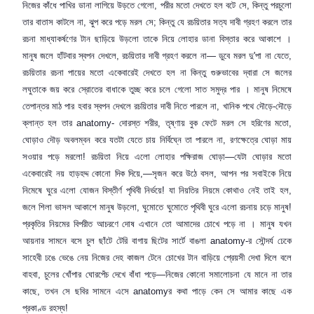
নিজের কাঁধে পাখির ডানা লাগিয়ে উড়তে গেলো
,
পরীর মতো দেখতে হল বটে সে
,
কিন্তু পরচুলো
তার বাতাস কাটলে না
,
ঝুপ করে পড়ে মরল সে
;
কিন্তু যে রচয়িতার সত্য দাবী গ্রহণ করলে তার
রচনা মাধ্যাকর্ষণের টান ছাড়িয়ে উড়লো তাকে নিয়ে লোহার ডানা বিস্তার করে আকাশে ।
মানুষ জলে হাঁটবার স্বপন দেখলে
,
রচয়িতার দাবী গ্রহণ করলে না— ডুবে মরল দু
'
পা না যেতে
,
রচয়িতার রচনা পায়ের মতো একেবারেই দেখতে হল না কিন্তু গুরুভাবের দ্বারা সে জলের
লঘুতাকে জয় করে স্রোতের বাধাকে তুচ্ছ করে চলে গেলো সাত সমুদ্র পার । মানুষ নিমেষে
তেপান্তর মাঠ পার হবার স্বপন দেখলে রচয়িতার দাবী নিতে পারলে না
,
খানিক পথে দৌড়ে-দৌড়ে
ক্লান্ত হল তার
anatomy-
দোরস্ত শরীর
,
তৃষ্ণায় বুক ফেটে মরল সে হরিণের মতো
,
ঘোড়াও দৌড় অবলম্বন করে যতটা যেতে চায় নির্বিঘ্নে তা পারলে না
,
রণক্ষেত্রে ঘোড়া মায়
সওয়ার পড়ে মরলো! রচয়িতা নিয়ে এলো লোহার পক্ষিরাজ ঘোড়া—যেটা ঘোড়ার মতো
একেবারেই নয় হাড়হদ্দ কোনো দিক দিয়ে
,—
সৃজন করে উঠে বসল
,
আপন পর সবাইকে নিয়ে
নিমেষে ঘুরে এলো যোজন বিস্তীর্ণ পৃথিবী নির্ভয়ে! যা নিয়তির নিয়মে কোথাও নেই তাই হল
,
জলে শিলা ভাসল আকাশে মানুষ উড়লো
,
ঘুমোতে ঘুমোতে পৃথিবী ঘুরে এলো রচনায় চড়ে মানুষ!
প্রকৃতির নিয়মের বিপরীত আচরণে দোষ এখানে তো আমাদের চোখে পড়ে না । মানুষ যখন
আয়নার সামনে বসে চুল ছাঁটে টেরি বাগায় ছিটের সার্টে বাঙলা
anatomy-
র সৌন্দর্য ঢেকে
সাহেবী ঢঙে ভেঙে নেয় নিজের দেহ কাজল টেনে চোখের টান বাড়িয়ে প্রেয়সী দেখা দিলে বলে
বাহবা
,
চুলের খোঁপার ঘোরপেঁচ দেখে বাঁধা পড়ে—নিজের কোনো সমালোচনা যে মানে না তার
কাছে
,
তখন সে ছবির সামনে এসে
anatomy
র কথা পাড়ে কেন সে আমার কাছে এক
প্রকাণ্ড রহস্য!