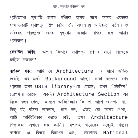
ছবি : স্থপতি বশিরুল
হক
প্রথিতযশা
স্থপতি
জনাব
বশিরুল
হকের
সাথে
আমার
একান্ত
সাক্ষাৎকারটি
স্থাপত্য
শিল্প
চর্চায়
তাঁর
অসামান্য
অভিজ্ঞতা
বর্তমান
ও
ভবিষ্যৎ
প্রজন্মের
জন্য
মূল্যবান
অবদান
রাখবে
বলে
আমার
প্রত্যাশা।
রেজাউল
কবির
আপনি
কিভাবে
স্থাপত্য
পেশার
সাথে
নিজেকে
:
জড়িত
করলেন
?
বশিরুল
হক
আমি
যে
এর
সাথে
জড়িত
:
Architecture
হয়েছি,
এর
একটা
আছে
।
ঢাকা
কলেজে
যখন
Background
পড়তাম
তখন
তে
যেতাম
তখন
ইউসিস
USIS library-
,
‘
'
তোপখানা
রোডে।
একদিন
এর
Architecture Section
দিকে
নজর
গেল
আসলে
আর্কিটেকচার
কি
তা
আগে
জানতাম
না
,
,
কিছু
বই
ঘাটতে
লাগলাম
মনে
হল
এটাই
তো
আমার
পেশা
,
,
,
আমি
আর্কিটেকচার
করতে
চাই
তখন
,
Architecture
শিক্ষাক্রম
এখানে
শুরু
হয়নি।
সপ্তাহ
খানেকের
মধ্যেই
খবরের
কাগজে
এ
বিষয়ে
বিজ্ঞাপন
এল
লাহোরের
,
National