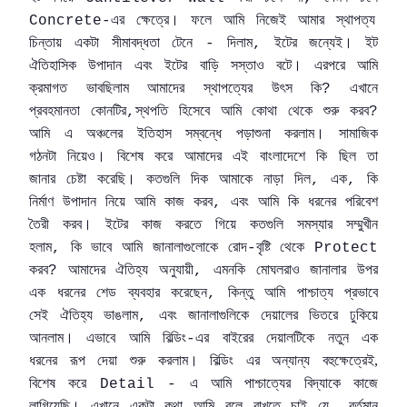
এর
ক্ষেত্রে
।
ফলে
আমি
নিজেই
আমার
স্থাপত্য
Concrete-
চিন্তায়
একটা
সীমাবদ্ধতা
টেনে
দিলাম
ইটের
জন্যেই।
ইট
-
,
ঐতিহাসিক
উপাদান
এবং
ইটের
বাড়ি
সস্তাও
বটে।
এরপরে
আমি
ক্রমাগত
ভাবছিলাম
আমাদের
স্থাপত্যের
উৎস
কি
এখানে
?
প্রবহমানতা
কোনটির
স্থপতি
হিসেবে
আমি
কোথা
থেকে
শুরু
করব
,
?
আমি
এ
অঞ্চলের
ইতিহাস
সম্বন্ধে
পড়াশুনা
করলাম।
সামাজিক
গঠনটা
নিয়েও।
বিশেষ
করে
আমাদের
এই
বাংলাদেশে
কি
ছিল
তা
জানার
চেষ্টা
করেছি।
কতগুলি
দিক
আমাকে
নাড়া
দিল
এক
কি
,
,
নির্মাণ
উপাদান
নিয়ে
আমি
কাজ
করব
এবং
আমি
কি
ধরনের
পরিবেশ
,
তৈরী
করব।
ইটের
কাজ
করতে
গিয়ে
কতগুলি
সমস্যার
সম্মুখীন
হলাম
কি
ভাবে
আমি
জানালাগুলোকে
রোদ
বৃষ্টি
থেকে
,
-
Protect
করব
আমাদের
ঐতিহ্য
অনুযায়ী
এমনকি
মোঘলরাও
জানালার
উপর
?
,
এক
ধরনের
শেড
ব্যবহার
করেছেন
কিন্তু
আমি
পাশ্চাত্য
প্রভাবে
,
সেই
ঐতিহ্য
ভাঙলাম
এবং
জানালাগুলিকে
দেয়ালের
ভিতরে
ঢুকিয়ে
,
আনলাম।
এভাবে
আমি
বিল্ডিং
এর
বাইরের
দেয়ালটিকে
নতুন
এক
-
ধরনের
রূপ
দেয়া
শুরু
করলাম।
বিল্ডিং
এর
অন্যান্য
বহুক্ষেত্রেই,
বিশেষ
করে
এ
আমি
পাশ্চাত্যের
বিদ্যাকে
কাজে
Detail -
লাগিয়েছি।
এখানে
একটা
কথা
আমি
বলে
রাখতে
চাই
যে
বর্তমান