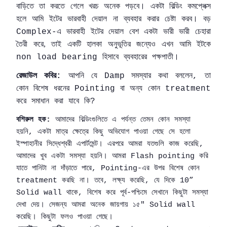
বাড়িতে
তা
করতে
গেলে
খরচ
অনেক
পড়বে।
একটা
বিল্ডিং
কমপ্লেক্স
হলে
আমি
ইটের
ভারবাহী
দেয়াল
না
ব্যবহার
করার
চেষ্টা
করব।
বড়
এ
ভারবাহী
ইটের
দেয়াল
বেশ
একটা
ভারী
ভারী
চেহারা
Complex-
তৈরী
করে,
তাই
একটি
হালকা
অনুভূতির
জন্যেও
এখন
আমি
ইটকে
হিসাবে
ব্যবহারের
পক্ষপাতী।
non load bearing
রেজাউল
কবির
আপনি
যে
সমস্যার
কথা
বললেন
তা
:
Damp
,
কোন
বিশেষ
ধরনের
বা
অন্য
কোন
Pointing
treatment
করে
সমাধান
করা
যাবে
কি
?
বশিরুল
হক
আমাদের
বিল্ডিংগুলিতে
এ
পর্যন্ত
তেমন
কোন
সমস্যা
:
হয়নি
একটা
মাত্র
ক্ষেত্রে
কিছু
অভিযোগ
পাওয়া
গেছে
সে
হলো
,
ইস্পাহানীর
সিদ্ধেশ্বরী
এপার্টমেন্ট।
এরপরে
আমরা
যতগুলি
কাজ
করেছি
,
আমাদের
খুব
একটা
সমস্যা
হয়নি।
আমরা
করি
Flash pointing
যাতে
পানিটা
না
দাঁড়াতে
পারে
এর
উপর
বিশেষ
কোন
, Pointing-
করছি
না।
তবে
লক্ষ্য
করেছি
যে
দিকে
treatment
,
,
10”
থাকে
বিশেষ
করে
পূর্ব
পশ্চিমে
সেখানে
কিছুটা
সমস্যা
Solid wall
,
-
দেখা
দেয়।
সেজন্য
আমরা
অনেক
জায়গায়
১৫
" Solid wall
করেছি।
কিছুটা
ফলও
পাওয়া
গেছে।