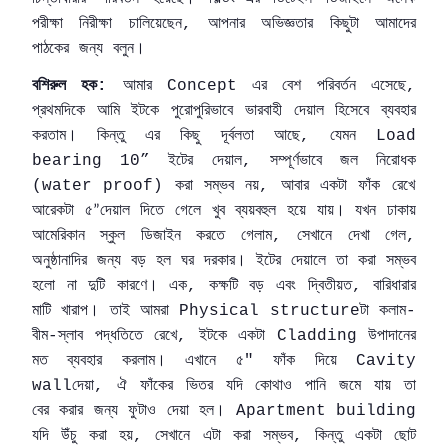
পরীক্ষা
নিরীক্ষা
চালিয়েছেন
আপনার
অভিজ্ঞতার
কিছুটা
আমাদের
,
পাঠকের
জন্য
বলুন।
বশিরুল
হক
আমার
এর
বেশ
পরিবর্তন
এসেছে
:
Concept
,
প্রথমদিকে
আমি
ইটকে
পুরোপুরিভাবে
ভারবাহী
দেয়াল
হিসেবে
ব্যবহার
করতাম।
কিন্তু
এর
কিছু
দূর্বলতা
আছে
যেমন
,
Load
ইটের
দেয়াল
সম্পূর্ণভাবে
জল
নিরোধক
bearing 10”
,
করা
সম্ভব
নয়
আবার
একটা
ফাঁক
রেখে
(water proof)
,
আরেকটা
৫
দেয়াল
দিতে
গেলে
খুব
ব্যয়বহুল
হয়ে
যায়।
যখন
ঢাকায়
”
আমেরিকান
স্কুল
ডিজাইন
করতে
গেলাম
সেখানে
দেখা
গেল
,
,
অনুষ্ঠানাদির
জন্য
বড়
হল
ঘর
দরকার।
ইটের
দেয়ালে
তা
করা
সম্ভব
হলো
না
দুটি
কারণে।
এক
কক্ষটি
বড়
এবং
দ্বিতীয়ত
বারিধারার
,
,
মাটি
খারাপ।
তাই
আমরা
টা
কলাম
Physical structure
-
বীম
স্লাব
পদ্ধতিতে
রেখে
ইটকে
একটা
উপাদানের
-
,
Cladding
মত
ব্যবহার
করলাম।
এখানে
৫
ফাঁক
দিয়ে
"
Cavity
দেয়া
ঐ
ফাঁকের
ভিতর
যদি
কোথাও
পানি
জমে
যায়
তা
wall
,
বের
করার
জন্য
ফুটাও
দেয়া
হল।
Apartment building
যদি
উঁচু
করা
হয়
সেখানে
এটা
করা
সম্ভব
কিন্তু
একটা
ছোট
,
,