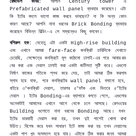
রেজাউল
কবির
আপনি
এ
:
Century tower
ব্যবহার
করেছেন।
এটা
Prefabricated wall panel
কি
ইটের
বদলে
ভালো
কাজ
করবে
ভাবছেন
না
কি
অন্য
কোন
?
কারণ
আছে
আপনি
নানা
ধরনের
ব্যবহার
?
Brick Bonding
করেছেন
বিভিন্ন
বিল্ডিং
এ
সে
সম্বন্ধেও
কিছু
বলবেন।
-
বশিরুল
হক
যেহেতু
এটা
একটা
:
High-rise building
এবং
এখানে
আমরা
কনক্রিট
চারিদিকে
দেখাতে
fare-face
চেয়েছি
সেক্ষেত্রে
কনক্রিটে
মূল
কাঠামো
ঢালাই
এর
পরে
আবার
রড
,
-
বের
করা
এবং
দেয়াল
ঢালাই
করা
একটা
জটিলতা
সৃষ্টি
করে।
এগুলো
নির্মাণ
কাজের
গতিকে
শ্লথ
করে
দেয়
তাই
আমরা
ঠিক
করলাম
,
স্লাব
হয়ে
যাক
পরে
কনক্রিটের
বসানো
হবে
,
wall panel
,
বাইরে
৩
কনক্রিট
দেয়াল
তারপর
৫
ফাঁক
এবং
ভিতরে
৫
ইটের
,
”
”
”
দেয়াল
।
ইটের
এর
ব্যাপারে
বলতে
গেলে
এগুলোর
Bonding-
,
অনেকটাই
আমাদের
এখানে
আগে
থেকে
চলে
আসছে।
রেলওয়ের
গুলোতে
নানা
ধরনের
আছে।
যখন
Building
Bonding
ইটের
ভারবাহী
দেয়াল
করা
হয়
তখন
দুই
পাশেই
খোলা
রাখা
,
উচিত।
বিশেষ
করে
যখন
সাধারণ
ইটে
কাজ
করা
হয়
তখন
দেয়ালের
একটা
পাশ
খুব
অসমতল
হয়ে
যায়।
এটাকে
ঠিক
করার
জন্য
আমরা