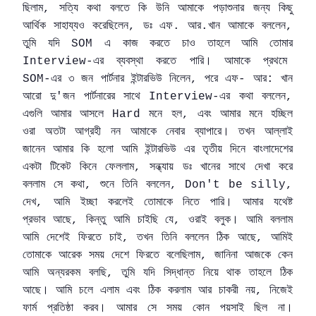
ছিলাম
সত্যি
কথা
বলতে
কি
উনি
আমাকে
পড়াশুনার
জন্য
কিছু
,
আর্থিক
সাহায্যও
করেছিলেন
ডঃ
এফ
আর
খান
আমাকে
বললেন
,
.
.
,
তুমি
যদি
এ
কাজ
করতে
চাও
তাহলে
আমি
তোমার
SOM
এর
ব্যবস্থা
করতে
পারি
।
আমাকে
প্রথমে
Interview-
এর
৩
জন
পার্টনার
ইন্টারভিউ
নিলেন
পরে
এফ
আর
খান
SOM-
,
-
:
আরো
দু
জন
পার্টনারের
সাথে
এর
কথা
বললেন
'
Interview-
,
এগুলি
আমার
আসলে
মনে
হল
এবং
আমার
মনে
হচ্ছিল
Hard
,
ওরা
অতটা
আগ্রহী
নন
আমাকে
নেবার
ব্যাপারে।
তখন
আল্লাই
জানেন
আমার
কি
হলো
আমি
ইন্টারভিউ
এর
তৃতীয়
দিনে
বাংলাদেশের
একটা
টিকেট
কিনে
ফেললাম
সন্ধ্যায়
ডঃ
খানের
সাথে
দেখা
করে
,
বললাম
সে
কথা
শুনে
তিনি
বললেন
,
, Don't be silly,
দেখ
আমি
ইচ্ছা
করলেই
তোমাকে
নিতে
পারি।
আমার
যথেষ্ট
,
প্রভাব
আছে
কিন্তু
আমি
চাইছি
যে
ওরাই
বলুক।
আমি
বললাম
,
,
আমি
দেশেই
ফিরতে
চাই
তখন
তিনি
বললেন
ঠিক
আছে
আমিই
,
,
তোমাকে
আরেক
সময়
দেশে
ফিরতে
বলেছিলাম
জানিনা
আজকে
কেন
,
আমি
অন্যরকম
বলছি
তুমি
যদি
সিদ্ধান্ত
নিয়ে
থাক
তাহলে
ঠিক
,
আছে।
আমি
চলে
এলাম
এবং
ঠিক
করলাম
আর
চাকরী
নয়
নিজেই
,
ফার্ম
প্রতিষ্ঠা
করব
।
আমার
সে
সময়
কোন
পয়সাই
ছিল
না।