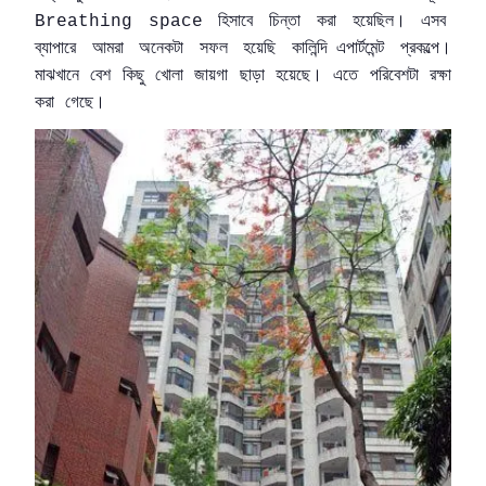
হিসাবে
চিন্তা
করা
হয়েছিল।
এসব
Breathing space
ব্যাপারে
আমরা
অনেকটা
সফল
হয়েছি
কালিন্দি
এপার্টমেন্ট
প্রকল্পে।
মাঝখানে
বেশ
কিছু
খোলা
জায়গা
ছাড়া
হয়েছে।
এতে
পরিবেশটা
রক্ষা
করা
গেছে।