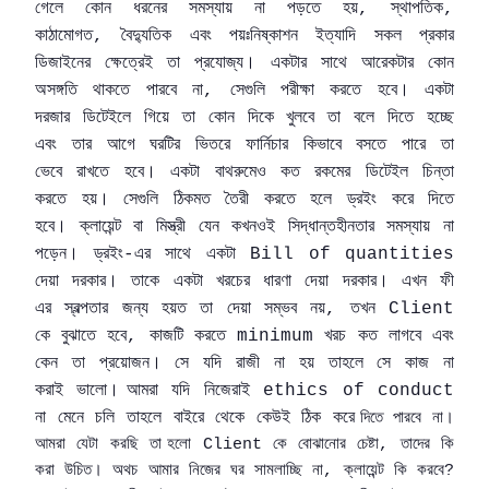
গেলে
কোন
ধরনের
সমস্যায়
না
পড়তে
হয়
স্থাপতিক
,
,
কাঠামোগত
বৈদ্যুতিক
এবং
পয়ঃনিষ্কাশন
ইত্যাদি
সকল
প্রকার
,
ডিজাইনের
ক্ষেত্রেই
তা
প্রযোজ্য।
একটার
সাথে
আরেকটার
কোন
অসঙ্গতি
থাকতে
পারবে
না
সেগুলি
পরীক্ষা
করতে
হবে।
একটা
,
দরজার
ডিটেইলে
গিয়ে
তা
কোন
দিকে
খুলবে
তা
বলে
দিতে
হচ্ছে
এবং
তার
আগে
ঘরটির
ভিতরে
ফার্নিচার
কিভাবে
বসতে
পারে
তা
ভেবে
রাখতে
হবে।
একটা
বাথরুমেও
কত
রকমের
ডিটেইল
চিন্তা
করতে
হয়।
সেগুলি
ঠিকমত
তৈরী
করতে
হলে
ড্রইং
করে
দিতে
হবে।
ক্লায়েন্ট
বা
মিস্ত্রী
যেন
কখনওই
সিদ্ধান্তহীনতার
সমস্যায়
না
পড়েন।
ড্রইং
এর
সাথে
একটা
-
Bill of quantities
দেয়া
দরকার।
তাকে
একটা
খরচের
ধারণা
দেয়া
দরকার।
এখন
ফী
এর
স্বল্পতার
জন্য
হয়ত
তা
দেয়া
সম্ভব
নয়
তখন
,
Client
কে
বুঝাতে
হবে
কাজটি
করতে
খরচ
কত
লাগবে
এবং
,
minimum
কেন
তা
প্রয়োজন।
সে
যদি
রাজী
না
হয়
তাহলে
সে
কাজ
না
করাই
ভালো।
আমরা
যদি
নিজেরাই
ethics of conduct
না
মেনে
চলি
তাহলে
বাইরে
থেকে
কেউই
ঠিক
করে
দিতে
পারবে
না।
আমরা
যেটা
করছি
তা হলো
কে
বোঝানোর
চেষ্টা
তাদের
কি
Client
,
করা
উচিত।
অথচ
আমার
নিজের
ঘর
সামলাচ্ছি
না
ক্লায়েন্ট
কি
করবে
,
?