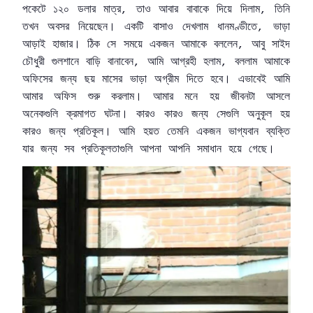
পকেটে
১২০
ডলার
মাত্র
তাও
আবার
বাবাকে
দিয়ে
দিলাম
তিনি
,
,
তখন
অবসর
নিয়েছেন।
একটি
বাসাও
দেখলাম
ধানমণ্ডীতে
ভাড়া
,
আড়াই
হাজার।
ঠিক
সে
সময়ে
একজন
আমাকে
বললেন
আবু
সাইদ
,
চৌধুরী
গুলশানে
বাড়ি
বানাবেন
আমি
আগ্রহী
হলাম
বললাম
আমাকে
,
,
অফিসের
জন্য
ছয়
মাসের
ভাড়া
অগ্রীম
দিতে
হবে
।
এভাবেই
আমি
আমার
অফিস
শুরু
করলাম।
আমার
মনে
হয়
জীবনটা
আসলে
অনেকগুলি
ক্রমাগত
ঘটনা।
কারও
কারও
জন্য
সেগুলি
অনুকূল
হয়
কারও
জন্য
প্রতিকূল।
আমি
হয়ত
তেমনি
একজন
ভাগ্যবান
ব্যক্তি
যার
জন্য
সব
প্রতিকূলতাগুলি
আপনা
আপনি
সমাধান
হয়ে
গেছে।