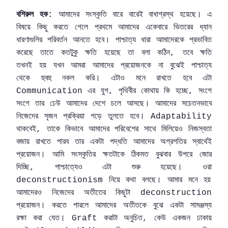
বশিরুল
হক
আমাদের
সংস্কৃতি
বারে
বারেই
বাধাগ্রস্থ
হয়েছে।
এ
:
বিষয়ে
কিছু
করতে
গেলে
প্রথমে
আমাদের
একেবারে
ভিতরের
ধ্যান
ধারণাগুলির
পরিবর্তন
আনতে
হবে।
পাশ্চাত্য
ধারা
আমাদেরকে
প্রভাবিত
করেছে
তাতে
কতটুকু
ক্ষতি
হয়েছে
তা
বলা
কঠিন
তবে
ক্ষতি
,
তখনই
হয়
যখন
আমরা
আমাদের
প্রয়োজনকে
না
বুঝেই
পাশ্চাত্য
থেকে
হুবহু
নকল
করি।
এটাও
মনে
রাখতে
হবে
এটা
এর
যুগ
পৃথিবীর
কোথায়
কি
হচ্ছে
সংগে
Communication
,
,
সংগে
তার
ঢেউ
আমাদের
দেশে
চলে
আসছে।
আমাদের
সচেতনভাবে
নিজেদের
সৃজন
প্রক্রিয়া
গড়ে
তুলতে
হবে।
Adaptability
থাকবেই
তাকে
কিভাবে
আমাদের
পরিবেশের
সাথে
মিলিয়েও
নিজস্বতা
,
বজায়
রাখতে
পারব
তার
একটা
পদ্ধতি
আমাদের
অগ্রগতির
স্বার্থেই
প্রয়োজন।
আমি
সংস্কৃতির
ক্ষতটাকে
ঠিকমত
বুঝবার
উপরে
জোর
দিচ্ছি
পাশ্চাত্যেও
এটা
শুরু
হয়েছে।
ওরা
,
নিয়ে
কথা
বলছে।
আমার
মনে
হয়
deconstructionism
আমাদেরও
নিজেদের
অতীতের
কিছুটা
deconstruction
প্রয়োজন।
করতে
পারলে
আমাদের
অতীতকে
বুঝে
একটা
সামঞ্জস্য
রক্ষা
করা
যেত।
করাটা
অনুচিত
কেউ
একজন
ঢাকায়
Graft
,