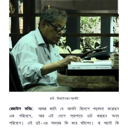
ছবি : ডিজাইনরত স্থপতি
রেজাউল
কবির
আমরা
জানি
যে
আপনি
বিদেশে
পড়াশুনা
করেছেন
:
এক
পরিবেশে
আর
এই
দেশে
স্থাপত্য
চর্চা
করছেন
অন্য
,
পরিবেশে।
এই
দুই
এর
সমন্বয়
কি
করে
ঘটালেন।
বা
আদৌ
কি
-