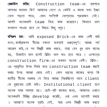
রেজাউল
কবির
এর
ব্যাপারে
:
Construction team-
আপনার
মতামত
কি
আমাদের
দেশে
যে
কেউই
এ
কাজে
যখন
ইচ্ছা
?
নেমে
পড়তে
পারে
কোন
সংশ্লিষ্ট
যোগ্যতার
প্রয়োজন
নেই।
,
আপনি
অনেকগুলি
নিয়ে
কাজ
করেছেন।
কিভাবে
ভাল
team
ফলাফল
পাওয়া
যাবে
সে
বিষয়ে
কিছু
বলুন।
বশিরুল
হক
আমি
এর
কাজ
বেশী
করি
:
exposed Brick-
ফলে
কনষ্ট্রাকশন
টীমের
দক্ষতা
অবশ্যই
গুরুত্বপূর্ণ।
আমরা
শর্ত
,
আরোপ
করি
যে
সব
মিস্ত্রী
কাজ
করবে
তারা
যেন
খুব
ভাল
মানের
,
,
হয়
ডিজাইন
ভাল
হলেই
বিল্ডিং
ভাল
নাও
হতে
পারে
।
এক্ষেত্রে
,
এর
অবদান
অনেক
বেশী।
বিল্ডিং
construction firm-
-
এর
প্রকৃতির
উপর
নির্ভর
করে
বাছাই
construction team
করার
উপর
আমরা
জোর
দেই।
কোন
ধরনের
কাজের
জন্য
কি
জাতীয়
টীমের
দরকার
সে
নিয়ে
আমরা
নিরবচ্ছিন্ন
ভাবে
client
কে
বুঝানোর
চেষ্টা
করি।
হলে
Institutional client
অনেক
সময়
সমস্যা
হয়।
ছোট
খাট
কাজের
জন্য
আমাদের
এখানে
-
,
অনেকগুলি
মিস্ত্রি
করেছি
ওরা
এখন
ভালোই
করছে
develop
,
।
আমরা
ত
অনেক
ড্রইং
দেই
আর
এসব
মিস্ত্রী
কাজ
করতে
,
’