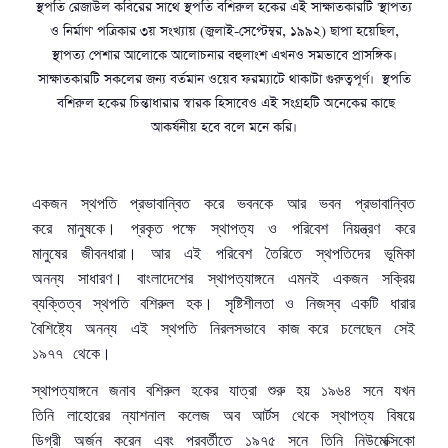
স্থপতি রেজাউল কবিরের সাথে স্থপতি বশিরুল হকের এই সাক্ষাতকারটি 'স্থাপত্য
ও নির্মাণ' পত্রিকার ৩য় সংখ্যায় (জুলাই-সেপ্টেম্বর, ১৯৯২) ছাপা হয়েছিল,
স্থাপত্য পেশার আলোকে আলোচনার বহুলাংশ এখনও সমভাবে প্রাসঙ্গিক।
সাক্ষাতকারটি সকলের জন্য বর্তমান ওয়েব ফরম্যাটে থাকাটা গুরুত্বপূর্ণ। স্থপতি
বশিরুল হকের চিন্তাধারার স্বারক হিসাবেও এই সংগ্রহটি অনেকের কাছে
আকর্ষনীয় হবে বলে মনে করি।
একজন
স্থপতি
প্রভাবান্বিত
করে
ভবনকে
আর
ভবন
প্রভাবান্বিত
করে
মানুষকে।
প্রকৃত পক্ষে
স্থাপত্য
ও
পরিবেশ
নিয়ন্ত্রণ
করে
মানুষের
জীবনধারা।
আর
এই
পরিবেশ
তৈরিতে
স্থপতিদের
ভূমিকা
অনন্য
সাধারণ।
বাংলাদেশের
স্থাপত্যাঙ্গনে
এমনই
একজন
সক্রিয়
ব্যক্তিত্ব
স্থপতি
বশিরুল
হক।
সৃষ্টিশীলতা
ও
নিজস্ব
একটি
ধারার
বৈশিষ্ট্যে
অনন্য
এই
স্থপতি
নিরলসভাবে
কাজ করে
চলেছেন
সেই
১৯৭৭
থেকে।
স্থাপত্যাঙ্গনে
জনাব
বশিরুল
হকের
যাত্রা
শুরু
হয়
১৯৬৪
সনে
যখন
তিনি
লাহোরের
ন্যাশনাল
কলেজ
অব
আর্টস
থেকে
স্থাপত্য
বিষয়ে
ডিগ্রী
অর্জন
করেন
এবং
পরবর্তীতে
১৯৭৫
সনে
তিনি
নিউমেক্সিকো