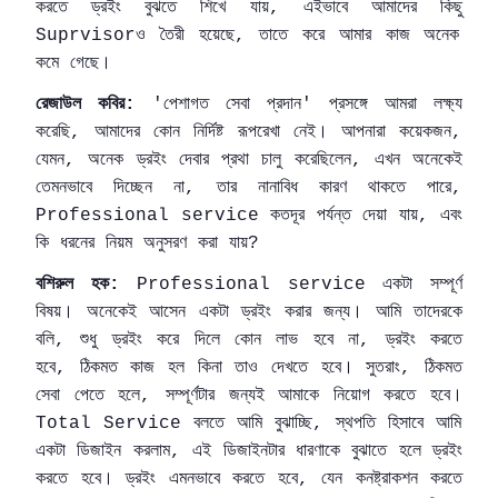
করতে
ড্রইং
বুঝতে
শিখে
যায়
এইভাবে
আমাদের
কিছু
,
ও
তৈরী
হয়েছে
তাতে
করে
আমার
কাজ
অনেক
Suprvisor
,
কমে
গেছে।
রেজাউল
কবির
পেশাগত
সেবা
প্রদান
প্রসঙ্গে
আমরা
লক্ষ্য
:
'
'
করেছি
আমাদের
কোন
নির্দিষ্ট
রূপরেখা
নেই।
আপনারা
কয়েকজন
,
,
যেমন
অনেক
ড্রইং
দেবার
প্রথা
চালু
করেছিলেন
এখন
অনেকেই
,
,
তেমনভাবে
দিচ্ছেন
না
তার
নানাবিধ
কারণ
থাকতে
পারে
,
,
কতদূর
পর্যন্ত
দেয়া
যায়
এবং
Professional service
,
কি
ধরনের
নিয়ম
অনুসরণ
করা
যায়
?
বশিরুল
হক
একটা
সম্পূর্ণ
:
Professional service
বিষয়।
অনেকেই
আসেন
একটা
ড্রইং
করার
জন্য।
আমি
তাদেরকে
বলি
শুধু
ড্রইং
করে
দিলে
কোন
লাভ
হবে
না
ড্রইং
করতে
,
,
হবে
ঠিকমত
কাজ
হল
কিনা
তাও
দেখতে
হবে।
সুতরাং
ঠিকমত
,
,
সেবা
পেতে
হলে
সম্পূর্ণটার
জন্যই
আমাকে
নিয়োগ
করতে
হবে।
,
বলতে
আমি
বুঝাচ্ছি
স্থপতি
হিসাবে
আমি
Total Service
,
একটা
ডিজাইন
করলাম
এই
ডিজাইনটার
ধারণাকে
বুঝাতে
হলে
ড্রইং
,
করতে
হবে।
ড্রইং
এমনভাবে
করতে
হবে
যেন
কনষ্ট্রাকশন
করতে
,