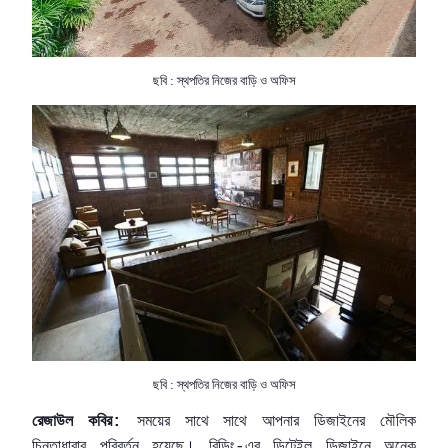
ছবি : স্থপতির নিজের বাড়ি ও অফিস
ছবি : স্থপতির নিজের বাড়ি ও অফিস
রেজাউল
কবির
সময়ের
সাথে
সাথে
আপনার
ডিজাইনের
মৌলিক
:
চিন্তাধারার
পরিবর্তন
হয়েছে।
বিল্ডিং
এর
ডিটেইল
ডিজাইনে
অনেক
-