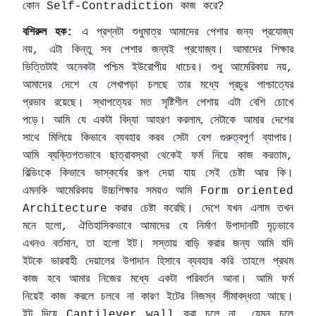
কোন
কাজ
করে
Self-Contradiction
?
বশিরুল
হক
এ
প্রশ্নটা
শুধুমাত্র
আমাদের
পেশার
জন্য
প্রযোজ্য
:
নয়
এটা
কিন্তু
সব
পেশার
জন্যই
প্রযোজ্য।
আমাদের
শিক্ষার
,
ভিত্তিটাই
অনেকটা
পশ্চিম
ইউরোপীয়
ধাচের।
শুধু
আমেরিকায়
নয়
,
আমাদের
দেশে
যে
লেখাপড়া
চলছে
তার
মধ্যে
প্রচুর
পাশ্চাত্যের
প্রভাব
রয়েছে।
স্থাপত্যের
মত
সৃষ্টিশীল
পেশায়
এটা
বেশি
চোখে
পড়ে।
আমি
যে
একটা
বিদ্যা
আহরণ
করলাম,
সেটাকে
আমার
দেশের
সাথে
মিলিয়ে
কিভাবে
ব্যবহার
করব
সেটা
বেশ
গুরুত্বপূর্ণ
ব্যাপার।
আমি
ব্যক্তিগতভাবে
ছাত্রাবস্থা
থেকেই
ফর্ম
নিয়ে
কাজ
করতাম
,
বিল্ডিংকে
কিভাবে
ভাস্কর্যের
রূপ
দেয়া
যায়
সেই
চেষ্টা
আর
কি।
এমনকি
আমেরিকায়
উচ্চশিক্ষার
সময়ও
আমি
Form oriented
করার
চেষ্টা
করেছি।
দেশে
যখন
এলাম
তখন
Architecture
মনে
হলো
ঐতিহাসিকভাবে
আমাদের
যে
নির্মাণ
উপাদানটি
দৃঢ়ভাবে
,
এখনও
বর্তমান,
তা
হলো
ইট।
সস্তায়
বাড়ি
করার
জন্য
আমি
যদি
ইটকে
ভারবাহী
দেয়ালের
উপাদান
হিসাবে
ব্যবহার
করি
তাহলে
প্রথম
কাজ
হবে
আমার
নিজের
মধ্যে
একটা
পরিবর্তন
আনা।
আমি
ফর্ম
নিয়েই
কাজ
করলে
চলবে
না
কারণ
ইটের
নিজস্ব
সীমাবদ্ধতা
আছে।
ইট
দিয়ে
করা
চলে
না
যেমন
চলে
Cantilever wall
,