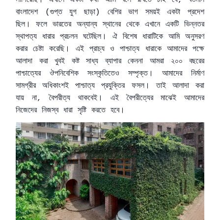
,
বাংলাদেশ
গুপ্ত
যুগ
ছাড়া
বেশির
ভাগ
সময়ই
একটা
প্রদেশ
(
)
ছিল।
ফলে
ভারতের
অন্যান্য
স্থানের
থেকে
এখানে
একটি
ভিন্নতর
স্থাপত্য
ধারার
প্রচলন
ঘটেছিল।
ঐ
বিশেষ
ধারাটিকে
আমি
অনুসরণ
করার
চেষ্টা
করেছি।
এই
প্রাচ্য
ও
পাশ্চাত্য
ধারাকে
আমাদের
পক্ষে
আলাদা
করা
খুবই
কষ্ট
সাধ্য
ব্যাপার
কেননা
আমরা
২০০
বছরের
পাশ্চাত্যের
ঔপনিবেশিক
সংস্কৃতিতেও
সম্পৃক্ত।
আমাদের
নির্মাণ
সামগ্রীর
অধিকাংশই
পাশ্চাত্য
প্রযুক্তির
ফসল।
তাই
আলাদা
করা
যায়
না
বৈপরীত্য
থাকবেই।
এই
বৈপরীত্যের
মাঝেই
আমাদের
,
নিজেদের
নিজস্ব
ধারা
সৃষ্টি
করতে
হবে।