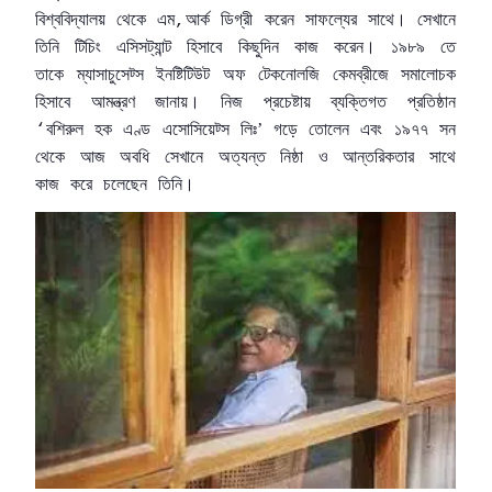
বিশ্ববিদ্যালয়
থেকে
এম
আর্ক
ডিগ্রী
করেন
সাফল্যের
সাথে।
সেখানে
,
তিনি
টিচিং
এসিসট্যান্ট
হিসাবে
কিছুদিন
কাজ
করেন।
১৯৮৯
তে
তাকে
ম্যাসাচুসেট্স
ইনষ্টিটিউট
অফ
টেকনোলজি
কেমব্রীজে
সমালোচক
হিসাবে
আমন্ত্রণ
জানায়।
নিজ
প্রচেষ্টায়
ব্যক্তিগত
প্রতিষ্ঠান
বশিরুল
হক
এণ্ড
এসোসিয়েট্স
লিঃ’
গড়ে
তোলেন
এবং
১৯৭৭
সন
‘
থেকে
আজ
অবধি
সেখানে
অত্যন্ত
নিষ্ঠা
ও
আন্তরিকতার
সাথে
কাজ
করে
চলেছেন
তিনি।