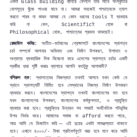
একটা
বানিয়ে
ফেললে
তার
সাথে
সংস্কৃতির
Glass building
যোগসুত্র
খুঁজে
পাওয়া
যাবে
না।
আমরা
সহজেই
পাশ্চাত্যকে
ত্যাগ
করতে
পারব
না
কারন
আমরা
যে
কোন
ধরনের
ই
ব্যবহার
tools
করি
না
কেন
ই
হোক
বা
, Scientific
হোক
পাশ্চাত্যের
প্রভাব
থাকছেই।
Philosophical
,
রেজাউল
কবির
অতীত
বর্তমানের
প্রেক্ষাপটে
বাংলাদেশের
স্থাপত্য
:
-
চর্চা
সম্পর্কে
আপনার
অভিমত
এবং
নির্মাণ
উপকরণ
উপাদান
ও
,
অন্যান্য
ব্যবহারিক
দিক
বিবেচনা
করে
এদেশের
স্থাপত্য
চর্চার
একটি
স্বকীয়
ধারা
সৃষ্টি
করার
ব্যাপারে
আপনি
কতটুকু
আশাবাদী
?
বশিরুল
হক
স্থাপত্যের
নিজস্বতা
তখনই
আসবে
যখন
কেউ
যে
:
স্থানে
স্থাপত্যটি
নির্মিত
হবে
সেস্থানের
নিজস্ব
নির্মাণ
উপকরণ
ব্যবহার
করবে
।
বাংলাদেশের
স্থাপত্য
তখনই
বাংলাদেশের
মত
হবে
যখন
বাংলাদেশের
উপকরণ,
বাংলাদেশের
কর্মকুশলতা
ও
প্রযুক্তি
,
ব্যবহার
করা
হবে।
প্রযুক্তির
উন্নয়ন
সব
সময়ই
অর্থনৈতিক
পটভূমির
উপর
নির্ভর
করে।
আমাদের
সমাজ
যা
করতে
পারে
afford
,
আর
আমি
যে
ডিজাইন
করি
এই
দুয়ের
একটা
সামঞ্জস্যতা
থাকতে
—
হবে।
এখানে
৪০০০
টাকা
প্রতিবর্গফুটে
খরচ
হবে
মনে
করে
আমি
/-