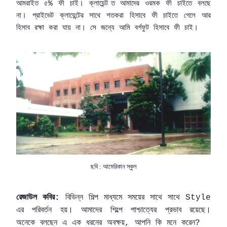
আমরাইত
৫
ফী
চাই।
ক্লায়েন্ট ত
আমাদের
ওরমক
ফী
চাইতে
বলছে
%
না।
প্রাইভেট
ক্লায়েন্টের
সাথে
শতকরা
হিসাবে
ফী
চাইতে
গেলে
আর
হিসাব
রক্ষা
করা
যায়
না।
সে
জন্যে
আমি
বর্গফুট
হিসাবে
ফী
চাই।
ছবি : আমেরিকান স্কুল
রেজাউল
কবির
বিভিন্ন
শিল্প
মাধ্যমে
সময়ের
সাথে
সাথে
:
Style
এর
পরিবর্তন
হয়।
আমাদের
শিল্পে
পাশ্চাত্যের
প্রভাব
রয়েছে।
অনেকে
বলছেন
এ
এক
ধরনের
অবক্ষয়
আপনি
কি
মনে
করেন
,
?