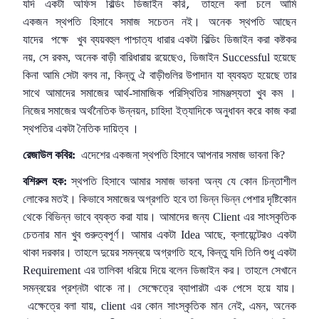
যদি
একটা
অফিস
বিল্ডিং
ডিজাইন
করি
তাহলে
বলা
চলে
আমি
,
একজন
স্থপতি
হিসাবে
সমাজ
সচেতন
নই।
অনেক
স্থপতি
আছেন
যাদের
পক্ষে
খুব
ব্যয়বহুল পাশ্চাত্য ধারার একটা বিল্ডিং ডিজাইন করা কষ্টকর
নয়, সে রকম, অনেক বাড়ী বারিধারায় রয়েছেও, ডিজাইন Successful হয়েছে
কিনা আমি সেটা বলব না, কিন্তু ঐ বাড়ীগুলির উপাদান যা ব্যবহৃত হয়েছে তার
সাথে আমাদের সমাজের আর্থ-সামাজিক পরিস্থিতির সামঞ্জস্যতা খুব কম ।
নিজের সমাজের অর্থনৈতিক উন্নয়ন, চাহিদা ইত্যাদিকে অনুধাবন করে কাজ করা
স্থপতির একটা নৈতিক দায়িত্ব ।
রেজাউল কবির:
এদেশের একজনা স্থপতি হিসাবে আপনার সমাজ ভাবনা কি?
বশিরুল হক:
স্থপতি হিসাবে আমার সমাজ ভাবনা অন্য যে কোন চিন্তাশীল
লোকের মতই। কিভাবে সমাজের অগ্রগতি হবে তা ভিন্ন ভিন্ন পেশার দৃষ্টিকোন
থেকে বিভিন্ন ভাবে ব্যক্ত করা যায়। আমাদের জন্য Client এর সাংস্কৃতিক
চেতনার মান খুব গুরুত্বপূর্ণ। আমার একটা Idea আছে, ক্লায়েন্টেরও একটা
থাকা দরকার। তাহলে দুয়ের সমন্বয়ে অগ্রগতি হবে, কিন্তু যদি তিনি শুধু একটা
Requirement এর তালিকা ধরিয়ে দিয়ে বলেন ডিজাইন কর। তাহলে সেখানে
সমন্বয়ের প্রশ্নটা থাকে না। সেক্ষেত্রে ব্যাপারটা এক পেসে হয়ে যায়।
এক্ষেত্রে বলা যায়, client এর কোন সাংস্কৃতিক মান নেই, এমন, অনেক