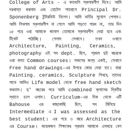
এ
কতগুলি
স্কলারশীপ
দিবে।
আমি
College of Arts -
দরখাস্ত
করলাম
এবং
হোটেল
শাহবাগে
Principal Dr.
ইন্টারভিউ
নিলেন।
আমি
ভর্তির
সুযোগ
পেলাম
।
Sponenberg
আমি
লিখলাম
স্কলারশীপ
না
পেলে
আমি
পড়তে
পারব
না
তার
দিন
,
১৫
পরে
ওরা
আমাকে
জানাল
তোমাকে
স্কলারশীপ
দেয়া
হবে
এবং
টিকেট
পাঠাচ্ছি।
গেলাম
সেখানে।
তখন
ওখানে
Architecture, Painting, Ceramics,
এই
সব
ছিল
প্রথম
দুই
বছরকে
photography
dept.
,
ওরা
বলত
।
সকলের
জন্য
একই
সেখানে
Common courses
,
এর
উপরে
জোর
দেয়া
হত।
যারা
Free hand drawings-
শিখবে,
তাদের
Painting. ceramics, Sculpture
সাথে
আমিও
থেকে
Life model
free hand sketch
করতাম।
দু
বছরের
পরে
আমি
ক্লাসের
দ্বিতীয়
'
combined
স্থানে
চলে
এলাম।
এর
দিক
থেকে
এটি
Curriculum-
এর
কাছাকাছি
ছিল
সব
মিলিয়ে
Bahouse
,
এ
Intermediate
I was assessed as the
।
এর
পরে
৩
বছর
best student
Architecture
এর
।
কয়েকজন
শিক্ষকের
প্রভাব
আমাকে
এসময়ে
বেশ
Course