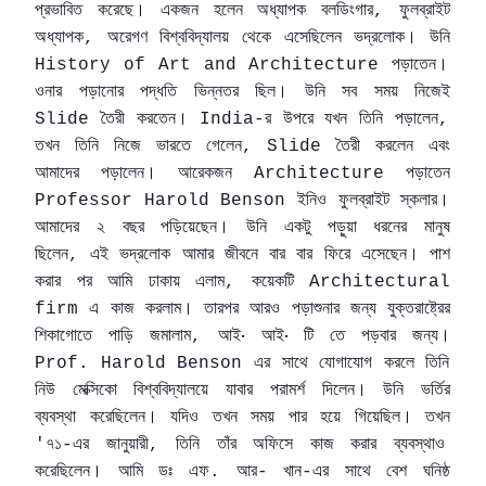
প্রভাবিত
করেছে।
একজন
হলেন
অধ্যাপক
বলডিংগার
ফুলব্রাইট
,
অধ্যাপক
অরেগণ
বিশ্ববিদ্যালয়
থেকে
এসেছিলেন
ভদ্রলোক।
উনি
,
পড়াতেন
।
History of Art and Architecture
ওনার
পড়ানোর
পদ্ধতি
ভিন্নতর
ছিল।
উনি
সব
সময়
নিজেই
তৈরী
করতেন।
র
উপরে
যখন
তিনি
পড়ালেন
Slide
India-
,
তখন
তিনি
নিজে
ভারতে
গেলেন
তৈরী
করলেন
এবং
, Slide
আমাদের
পড়ালেন।
আরেকজন
পড়াতেন
Architecture
ইনিও
ফুলব্রাইট
স্কলার।
Professor Harold Benson
আমাদের
২
বছর
পড়িয়েছেন।
উনি
একটু
পড়ুয়া
ধরনের
মানুষ
ছিলেন
এই
ভদ্রলোক
আমার
জীবনে
বার
বার
ফিরে
এসেছেন।
পাশ
,
করার
পর
আমি
ঢাকায়
এলাম
কয়েকটি
,
Architectural
এ
কাজ
করলাম।
তারপর
আরও
পড়াশুনার
জন্য
যুক্তরাষ্ট্রের
firm
শিকাগোতে
পাড়ি
জমালাম
আই
আই
টি
তে
পড়বার
জন্য।
,
·
·
এর
সাথে
যোগাযোগ
করলে
তিনি
Prof. Harold Benson
নিউ
মেক্সিকো
বিশ্ববিদ্যালয়ে
যাবার
পরামর্শ
দিলেন
।
উনি
ভর্তির
ব্যবস্থা
করেছিলেন।
যদিও
তখন
সময়
পার
হয়ে
গিয়েছিল।
তখন
৭১
এর
জানুয়ারী
তিনি
তাঁর
অফিসে
কাজ
করার
ব্যবস্থাও
'
-
,
করেছিলেন।
আমি
ডঃ
এফ
আর
খান
এর
সাথে
বেশ
ঘনিষ্ঠ
.
-
-