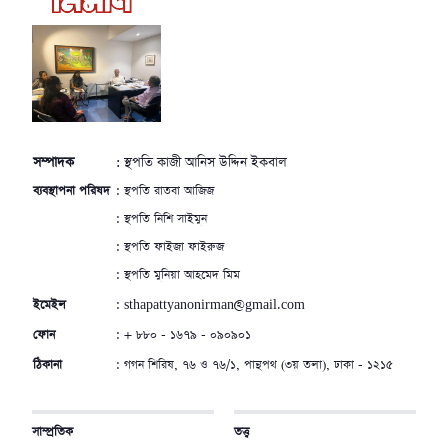
সম্পাদক
: স্থপতি কাজী আনিস উদ্দিন ইকবাল
ব্যবস্থাপনা পরিষদ
: স্থপতি রাতবা আজিজ
: স্থপতি নিশি সাইমুন
: স্থপতি ফাইজা ফাইরুজ
: স্থপতি মুনিয়া আহমেদ মিম
ইমেইল
: sthapattyanonirman@gmail.com
ফোন
: + ৮৮০ - ১৬৭৯ - ০৯০৯০১
ঠিকানা
: গগন শিরিষ, ৭৬ ও ৭৬/১, পান্থপথ (৩য় তলা), ঢাকা - ১২১৫
সাম্প্রতিক
তত্ত্ব