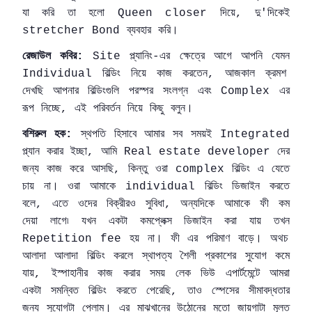
যা
করি
তা
হলো
দিয়ে
দু
দিকেই
Queen closer
,
'
ব্যবহার
করি।
stretcher Bond
রেজাউল
কবির
প্ল্যানিং
এর
ক্ষেত্রে
আগে
আপনি
যেমন
:
Site
-
বিল্ডিং
নিয়ে
কাজ
করতেন
আজকাল
ক্রমশ
Individual
,
দেখছি
আপনার
বিল্ডিংগুলি
পরস্পর
সংলগ্ন
এবং
এর
Complex
রূপ
নিচ্ছে
এই
পরিবর্তন
নিয়ে
কিছু
বলুন।
,
বশিরুল
হক
স্থপতি
হিসাবে
আমার
সব
সময়ই
:
Integrated
প্ল্যান
করার
ইচ্ছা
আমি
দের
,
Real estate developer
জন্য
কাজ
করে
আসছি
কিন্তু
ওরা
বিল্ডিং
এ
যেতে
,
complex
চায়
না।
ওরা
আমাকে
বিল্ডিং
ডিজাইন
করতে
individual
বলে
এতে
ওদের
বিক্রীরও
সুবিধা
অন্যদিকে
আমাকে
ফী
কম
,
,
দেয়া
লাগে৷
যখন
একটা
কমপ্লেক্স
ডিজাইন
করা
যায়
তখন
হয়
না।
ফী
এর
পরিমাণ
বাড়ে।
অথচ
Repetition fee
আলাদা
আলাদা
বিল্ডিং
করলে
স্থাপত্য
শৈলী
প্রকাশের
সুযোগ
কমে
যায়
ইস্পাহানীর
কাজ
করার
সময়
লেক
ভিউ
এপার্টমেন্টে
আমরা
,
একটা
সমন্বিত
বিল্ডিং
করতে
পেরেছি
তাও
স্পেসের
সীমাবদ্ধতার
,
জন্য
সুযোগটা
পেলাম।
এর
মাঝখানের
উঠোনের
মতো
জায়গাটা
মূলত