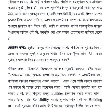
দৃষ্টান্ত আছে যে, যারা বাড়ী বানাচ্ছেন তাঁরা, সামাজিক সাংস্কৃতিক ও রাজনৈতিক
চেতনায় খুবই দূর্বল। Client এবং স্থপতির চিন্তার সমন্বয়েই স্থাপত্য গড়ে
উঠে, তা না হলে স্থাপত্য হবে না, আমি পেশাজীবী হিসাবে একটা fixed view
point নিয়ে থাকতে পারি না, আমার ধারনাগুলির Client এর সাথে সমঝোতার
মাধ্যমে চূড়ান্ত রূপ দিতে পারি, আমি ত সমাজের সমগ্র সাংস্কৃতিক মানদন্ড
নির্ধারনের দায়িত্ব নেই নি, স্থপতি একা কেন সমাজ চেতনার সব দায়িত্ব নেবেন
?
রেজাউল কবির:
তৃতীয় বিশ্বের একটি দরিদ্র দেশের নাগরিক ও স্থপতি হিসাবে
এদেশের অজস্র গৃহহীন মানুষের মাথার উপর এক টুকরা ছাদ নির্মাণ করার
ব্যাপারে আপনার কি কোন ভাবনা বা প্রস্তাব আছে?
বশিরুল হক:
Harold Benson আমাকে প্রায়ই বলতেন ‘বশির আমরা
নিজেদেরকে একটা শৃংখলার মধ্যে আবদ্ধ করে রেখেছি।' আমেরিকায় বসে,
পাশ্চাত্য ভাবধারা সম্বন্ধেই একথা বলতেন। দেশে এসে আমি ভাবতে লাগলাম
এই সমাজে কি আমার কোন প্রয়োজন আছে?
আমি একজন স্থপতি, স্থাপত্য
আমার পেশা, তাই মানুষের জন্য facilities ডিজাইন করাই আমার কাজ।
আমার Aesthetic Sensibility, আমার জন্মগত আমি সেই সব Building
material ব্যবহার করি যেগুলি ঐ ইমারতের স্থাপত্য শৈলীর সহায়ক হবে।