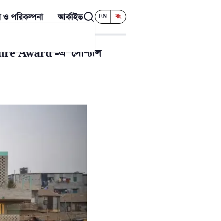
 ও পরিকল্পনা
আর্কাইভ
EN
বাং
ture Award’-এ ‘সোশ্যাল