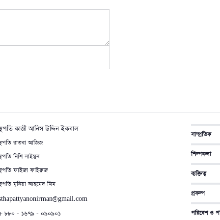
 স্থপতি কাজী আনিস উদ্দিন ইকবাল
সাম্প্রতিক
স্থপতি রাতবা আজিজ
শিল্পকলা
স্থপতি নিশি সাইমুন
স্থপতি ফাইজা ফাইরুজ
ব্যক্তিত্ব
স্থপতি মুনিয়া আহমেদ মিম
প্রকল্প
 sthapattyanonirman@gmail.com
পরিবেশ ও পর
 + ৮৮০ - ১৬৭৯ - ০৯০৯০১