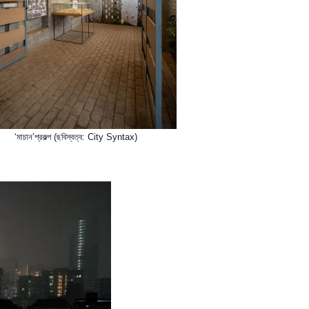
‘মাচান’
প্রকল্প (ছবিস্বত্ব: City Syntax)