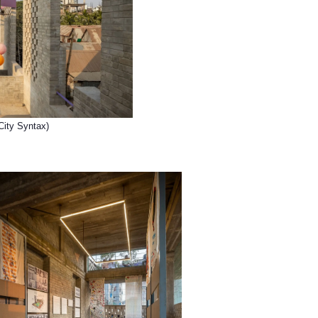
ব: City Syntax)