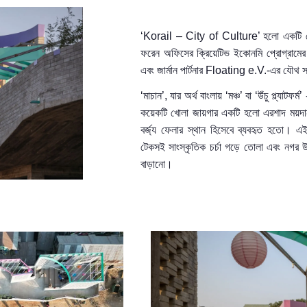
‘Korail – City of Culture’
হলো একটি 
ফরেন অফিসের ক্রিয়েটিভ ইকোনমি প্রোগ্রামের
এবং জার্মান
পার্টনার
Floating e.V.-
এর যৌথ স
‘
মাচান’
,
যার অর্থ বাংলা
য়
‘মঞ্চ’ বা ‘উঁচু প্ল্যাটফর্ম’
কয়েকটি খোলা জায়গার একটি
হলো
এরশাদ ময়দা
বর্জ্য ফেলার স্থান হিসেবে ব্যবহৃত হতো। এই
টেকসই সাংস্কৃতিক চর্চা গড়ে তোলা এবং নগর উ
বাড়ানো।