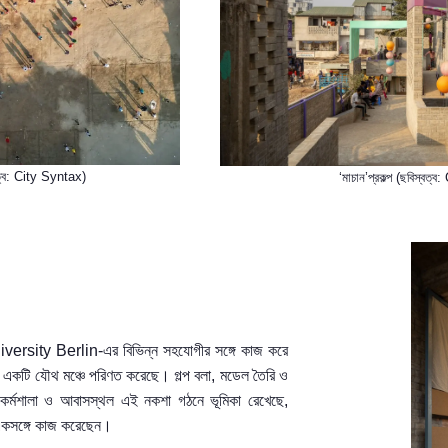
্বত্ব: City Syntax)
‘মাচান’
প্রকল্প (ছবিস্বত্
iversity Berlin-এর
বিভিন্ন সহযোগীর সঙ্গে কাজ করে
র একটি যৌথ মঞ্চে
পরিণত করেছে
।
গল্প বলা
,
মডেল তৈরি ও
 কর্মশালা ও
আবাসস্থল
এই নকশা গঠনে ভূমিকা রেখেছে
,
কসঙ্গে কাজ করেছেন
।