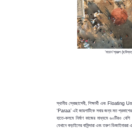
‘মাচান’
প্রকল্প (ছবিস
স্থানীয় স্বেচ্ছাসেবী
,
শিক্ষার্থী এবং
Floating Un
‘
Paraa’
এই জায়গাটিকে
সবার জন্য মত প্রকাশে
হাতে-কলমে নির্মাণ কাজের মাধ্যমে ৬০টিরও বেশি
যেখানে
কড়াইলের
বাসিন্দা
রা
এবং তরুণ ডিজাইনাররা এ