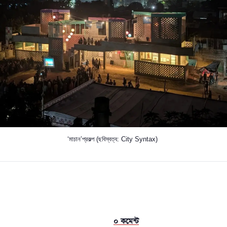
‘মাচান’
প্রকল্প (ছবিস্বত্ব: City Syntax)
০
কমেন্ট