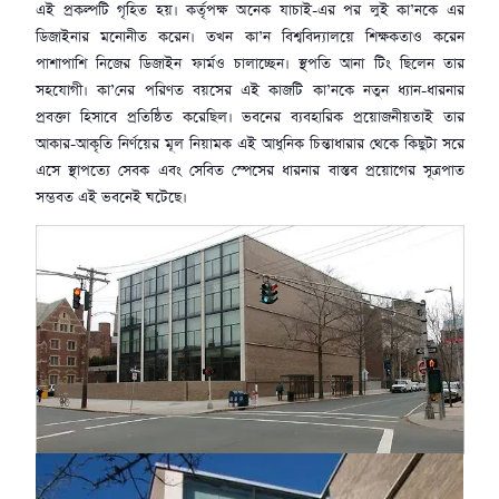
এই প্রকল্পটি গৃহিত হয়। কর্তৃপক্ষ অনেক যাচাই-এর পর লুই কা’নকে এর
ডিজাইনার মনোনীত করেন। তখন কা’ন বিশ্ববিদ্যালয়ে শিক্ষকতাও করেন
পাশাপাশি নিজের ডিজাইন ফার্মও চালাচ্ছেন। স্থপতি আনা টিং ছিলেন তার
সহযোগী। কা’নের পরিণত বয়সের এই কাজটি কা’নকে নতুন ধ্যান-ধারনার
প্রবক্তা হিসাবে প্রতিষ্ঠিত করেছিল। ভবনের ব্যবহারিক প্রয়োজনীয়তাই তার
আকার-আকৃতি নির্ণয়ের মূল নিয়ামক এই আধুনিক চিন্তাধারার থেকে কিছুটা সরে
এসে স্থাপত্যে সেবক এবং সেবিত স্পেসের ধারনার বাস্তব প্রয়োগের সূত্রপাত
সম্ভবত এই ভবনেই ঘটেছে।