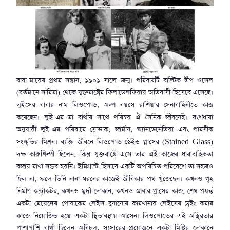
বাবা-মায়ের প্রথম সন্তান, ১৯০১ সালে জন্ম। পরিবারটি বাল্টিক দ্বীপ ওসেল
(বর্তমানে সারিমা) থেকে যুক্তরাষ্ট্রের ফিলাডেলফিয়ায় অভিবাসী হিসেবে এসেছে।
লুইসের বাবার নাম লিওপোল্ড, অল্প বয়সে রাশিয়ার সেনাবাহিনীতে কাজ
করেছেন। লুই-এর মা বার্থার সাথে পরিচয় ঐ সৈনিক জীবনেই। বংশধারা
অনুযায়ী লুই-এর পরিবারে স্লোভাক, জার্মান, স্ক্যানডেনেভিয়া এবং পারসীক
সংস্কৃতির মিশ্রন। ব্যক্তি জীবনে লিওপোল্ড স্টেইন্ড গ্লাসের (Stained Glass)
দক্ষ কারুশিল্পী ছিলেন, কিন্তু যুক্তরাষ্ট্রে এসে তার এই কাজের ধারাবাহিকতা
বজায় রাখা সম্ভব হয়নি। ইমিগ্রান্ট হিসাবে একটি অপরিচিত পরিবেশে তা সহজও
ছিল না, ফলে তিনি নানা ধরনের কাজেই জীবিকার পথ খুঁজেছেন। কখনও গৃহ
নির্মাণ কন্ট্রাকটর, কখনও মুদী দোকান, কখনও আবার গ্লাসের কাজ, শেষ পযর্ন্ত
একটা মেয়েদের পোষাকের লেইস বুনানোর কারখানায় লেইসের ড্রইং করার
কাজে নিয়োজিত হয়ে একটা স্থিতাবস্থায় আসেন। লিওপোল্ডের এই অস্থিরতার
পাশাপাশি বার্থা ছিলেন অবিচল, সংসারের প্রয়োজনে একটা মিষ্টির দোকানে