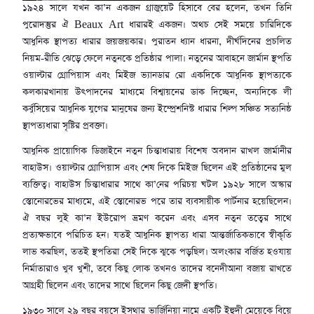
১৯২৪ সালে যখন কা’ন একজন গ্রাজুয়েট হিসাবে বের হলেন, তখন তিনি
পুরোদস্তুর ঐ Beaux Art ধারারই একজন। অথচ সেই সময়ে চারিদিকে
আধুনিক স্থাপত্য ধারার জয়জয়কার। পুরাতন ধ্যান ধারনা, দীর্ঘদিনের প্রচলিত
নিয়ম-রীতি ঝেড়ে ফেলে নতুনকে প্রতিষ্ঠার পালা। নতুনের আবাহনে জার্মান স্থপতি
ওয়াল্টার গ্রোপিয়াস এবং মিইজ ভ্যানডার রো একদিকে আধুনিক স্থাপত্যকে
কলকারখানায় উৎপাদনের মাধ্যমে বিশ্বায়নের ডাক দিচ্ছেন, অন্যদিকে লী
কর্বুসিয়ের আধুনিক যুগের মানুষের জন্য ইম্প্রেশনিস্ট ধারার শিল্প সঞ্চিত সত্যনিষ্ঠ
স্থাপত্যধারা সৃষ্টির প্রবক্তা।
আধুনিক প্রায়োগিক ডিজাইনে নতুন চিন্তাধারায় বিশেষ অবদান রাখল জার্মানীর
বাহাউস। ওয়াল্টার গ্রোপিয়াস এবং শেষ দিকে মিইজ ছিলেন এই প্রতিষ্ঠানের মুল
ব্যক্তিত্ব। বাহাউস চিন্তাধারার সাথে কা’নের পরিচয় ঘটল ১৯২৮ সালে অস্কার
স্তোনোরভের মাধ্যমে, এই স্তোনোরভ পরে তার ব্যবসায়ীক পার্টনার হয়েছিলেন।
ঐ বছর লুই কা’ন ইউরোপ ভ্রমণ করেন এবং এসব নতুন তত্বের সাথে
প্রত্যক্ষভাবে পরিচিত হন। যতই আধুনিক স্থাপত্য ধারা আন্তর্জাতিকভাবে স্বীকৃতি
লাভ করছিল, ততই স্থপতিরা সেই দিকে ঝুকে পড়ছিল। অলংকার বর্জিত হওযায়
নির্মাতারাও খুব খুশী, তবে কিছু লোক তখনও তাদের বনেদীআনা বজায় রাখতে
আগ্রহী ছিলেন এবং তাদের সাথে ছিলেন কিছু জেদী স্থপতি।
১৯৩০ সালে ২৯ বছর বয়সে ইসথার ভার্জিনিয়া নামে একটি ইহুদী মেয়েকে বিয়ে