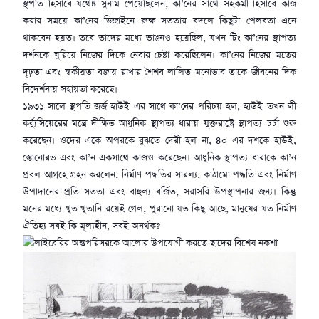
স্থপতি হিসাবে যথেষ্ট সুনাম পেয়েছিলেন, কা’নের সাথে সহকর্মী হিসাবে কাজ
করার সময়ে কা’নের ডিজাইনে রুক্ষ সততার বদলে কিছুটা পেলবতা এনে
থাকবেন হয়ত। তবে তাদের মধ্যে ভাঙনও হয়েছিল, যখন টিং কা’নের স্থাপত্য
দর্শনকে ঘুরিয়ে নিজের দিকে নেবার চেষ্টা করেছিলেন। কা’নের নিজের মতের
দৃঢ়তা এবং স্বকীয়তা বজায় রাখার শৈশব লালিত মনোভাব তাকে জীবনের দিক
নিদের্শনায় সহায়তা করেছে।
১৯৩১ সালে স্থপতি জর্জ হাউই এর সাথে কা’নের পরিচয় হল, হাউই তখন লী
কর্ব্যুসিয়েরের মন্ত্রে দীক্ষিত আধুনিক স্থাপত্য ধারায় যুক্তরাষ্ট্রে স্থাপত্য চর্চা শুরু
করেছেন। ওদের একে অপরকে বুঝতে দেরী হল না, ৪০ এর দশকে হাউই,
স্তোনোরভ এবং কা’ন একসাথে কাজও করেছেন। আধুনিক স্থাপত্য ধারাকে কা’ন
প্রবল আগ্রহে গ্রহন করলেন, নির্মাণ পদ্ধতির সারল্য, কাঠামো পদ্ধতি এবং নির্মাণ
উপাদানের প্রতি সততা এবং বাহুল্য বর্জিত, সরাসরি উপস্থাপনার জন্য। কিন্তু
মনের মধ্যে খুত খুতানি রয়েই গেল, পুরানো যত কিছু আছে, মানুষের যত নির্মাণ
ঐতিহ্য সবই কি মূল্যহীন, সবই অনর্থক?