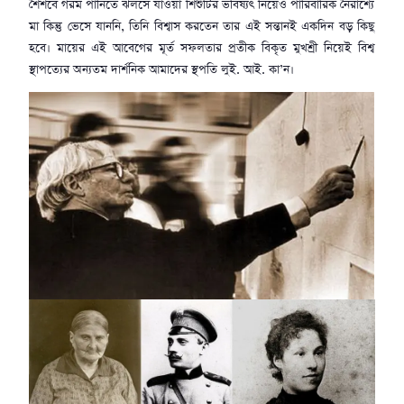
শৈশবে গরম পানিতে ঝলসে যাওয়া শিশুটির ভবিষ্যৎ নিয়েও পারিবারিক নৈরাশ্যে
মা কিন্তু ভেসে যাননি, তিনি বিশ্বাস করতেন তার এই সন্তানই একদিন বড় কিছু
হবে। মায়ের এই আবেগের মূর্ত সফলতার প্রতীক বিকৃত মুখশ্রী নিয়েই বিশ্ব
স্থাপত্যের অন্যতম দার্শনিক আমাদের স্থপতি লুই. আই. কা’ন।