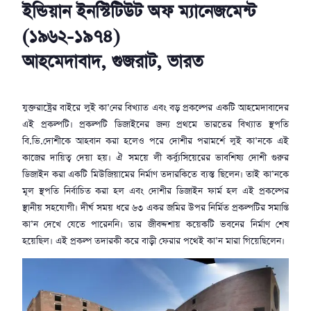
ইন্ডিয়ান ইনস্টিটিউট অফ ম্যানেজমেন্ট
(১৯৬২-১৯৭৪)
আহমেদাবাদ, গুজরাট, ভারত
যুক্তরাষ্ট্রের বাইরে লুই কা’নের বিখ্যাত এবং বড় প্রকল্পের একটি আহমেদাবাদের
এই প্রকল্পটি। প্রকল্পটি ডিজাইনের জন্য প্রথমে ভারতের বিখ্যাত স্থপতি
বি.ভি.দোশীকে আহবান করা হলেও পরে দোশীর পরামর্শে লুই কা’নকে এই
কাজের দায়িত্ব দেয়া হয়। ঐ সময়ে লী কর্ব্যুসিয়েরের ভাবশিষ্য দোশী গুরুর
ডিজাইন করা একটি মিউজিয়ামের নির্মাণ তদারকিতে ব্যস্ত ছিলেন। তাই কা’নকে
মূল স্থপতি নির্বাচিত করা হল এবং দোশীর ডিজাইন ফার্ম হল এই প্রকল্পের
স্থানীয় সহযোগী। দীর্ঘ সময় ধরে ৬৩ একর জমির উপর নির্মিত প্রকল্পটির সমাপ্তি
কা’ন দেখে যেতে পারেননি। তার জীবদ্দশায় কয়েকটি ভবনের নির্মাণ শেষ
হয়েছিল। এই প্রকল্প তদারকী করে বাড়ী ফেরার পথেই কা’ন মারা গিয়েছিলেন।