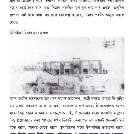
গ্রীক বা রোমান স্থাপত্যে ভবনের ফর্মগুলি একটা অর্ডারের আওতায় নিয়মমাফিক
বড় বা ছোট হয়ে বসে যেত, নির্মাণ পদ্ধতিও যুগ যুগ ধরে প্রায় একই। আধুনিক
স্থাপত্য এই ছকে বাধা সিদ্ধান্তকে চ্যালেঞ্জ করেছে, নির্মাণ পদ্ধতি আমূল বদলে
গেছে।
কা’ন ফর্মকে নতুনভাবে অনুধাবন করতে চাইলেন, ‘বাড়ী বলতে আমরা কি বুঝি?
এর একটা বাহ্যরূপ আছে, আরেকটা চেতনাগত রূপ আছে, ঐ চেতনাগত রূপের
মধ্যে কিন্তু কোন আকার বা মাপ-জোক নাই, ঐ চেতনার মধ্যে কতগুলি মানুষের
কিছু প্রয়োজনের কথা আসছে। যখন ডিজাইন করা শুরু হয় তখনই চেতনাটি মূর্ত
হতে থাকে, আকার পেতে থাকে। স্থপতিদের মধ্যে উপলব্ধির তারতম্য থাকে,