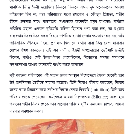
ছেলে-মেয়ের মধ্যেই অতীন্দ্রিয় কিছু অর্জন করার জন্য ত্যাগ ও সংগ্রামের
মানসিক ভিত্তি তৈরী হয়েছিল। ভিতরে ভিতরে এমন দৃঢ় মনোভাবের আলগা
বহিপ্রকাশ ছিল না, বরং পরিবারের মধ্যে রসবোধ ও কৌতুক প্রিয়তা, গভীর
জীবন চেতনার সাথে বাস্তবতার সংঘাতকে অনেকটা মসৃণ রাখতো। বার্থাকে
পরিচিত মহলে একজন বুদ্ধিমতি মহিলা হিসেবে গণ্য করা হত, তা শুধুমাত্র
বাস্তবতার উর্ধ্বে উঠে সকল বিষয়ে দার্শনিক ব্যাখ্যা দেবার ক্ষমতার জন্য নয়, তাঁর
পারিবারিক ঐতিহ্যও ছিল, প্রচলিত ছিল যে বার্থার বাবা কিছু রোগ সারাবার
গোপন ঔষধ জানতেন। লুই এর নানী’ত ইহুদী স¤প্রদায়ের ছোটখাট নেত্রীই
ছিলেন, বার্থাও সেই উত্তরাধীকার পেয়েছিলেন, নিজেদের সমস্যা সমাধানে
সদুপদেশের আশায় অনেকেই বার্থার কাছে আসতেন।
লুই কা’নের পরিবারের এই সম্মান জনক অবস্থান নিঃসন্দেহে শৈশব থেকেই তার
উচুঁ মানসিকতা তৈরীতে সাহায্য করেছে। তিনি নিজেও স্বীকার করেছেন, নিজের
মনের কাছে জিজ্ঞাসা করে সর্বশেষ সিদ্ধান্ত নেবার বিষয়টি (Intuition) তিনি তার
পরিবার থেকে পেয়েছেন। কর্মক্ষেত্রে আমরা নিঃশব্দতার (Silence) অবগাহনে
পরানের গহীন ভিতর থেকে তার আলোর পরিসর সৃষ্টির রহস্যময় স্থাপত্য আমরা
বারবার অনুধাবন করব।