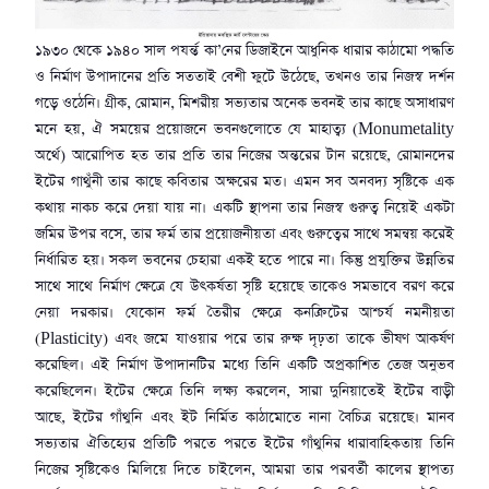
১৯৩০ থেকে ১৯৪০ সাল পযর্ন্ত কা’নের ডিজাইনে আধুনিক ধারার কাঠামো পদ্ধতি
ও নির্মাণ উপাদানের প্রতি সততাই বেশী ফুটে উঠেছে, তখনও তার নিজস্ব দর্শন
গড়ে ওঠেনি। গ্রীক, রোমান, মিশরীয় সভ্যতার অনেক ভবনই তার কাছে অসাধারণ
মনে হয়, ঐ সময়ের প্রয়োজনে ভবনগুলোতে যে মাহাত্ব্য (Monumetality
অর্থে) আরোপিত হত তার প্রতি তার নিজের অন্তরের টান রয়েছে, রোমানদের
ইটের গাথুঁনী তার কাছে কবিতার অক্ষরের মত। এমন সব অনবদ্য সৃষ্টিকে এক
কথায় নাকচ করে দেয়া যায় না। একটি স্থাপনা তার নিজস্ব গুরুত্ব নিয়েই একটা
জমির উপর বসে, তার ফর্ম তার প্রয়োজনীয়তা এবং গুরুত্বের সাথে সমন্বয় করেই
নির্ধারিত হয়। সকল ভবনের চেহারা একই হতে পারে না। কিন্তু প্রযুক্তির উন্নতির
সাথে সাথে নির্মাণ ক্ষেত্রে যে উৎকর্ষতা সৃষ্টি হয়েছে তাকেও সমভাবে বরণ করে
নেয়া দরকার। যেকোন ফর্ম তৈরীর ক্ষেত্রে কনক্রিটের আশ্চর্য নমনীয়তা
(Plasticity) এবং জমে যাওয়ার পরে তার রুক্ষ দৃঢ়তা তাকে ভীষণ আকর্ষণ
করেছিল। এই নির্মাণ উপাদানটির মধ্যে তিনি একটি অপ্রকাশিত তেজ অনুভব
করেছিলেন। ইটের ক্ষেত্রে তিনি লক্ষ্য করলেন, সারা দুনিয়াতেই ইটের বাড়ী
আছে, ইটের গাঁথুনি এবং ইট নির্মিত কাঠামোতে নানা বৈচিত্র রয়েছে। মানব
সভ্যতার ঐতিহ্যের প্রতিটি পরতে পরতে ইটের গাঁথুনির ধারাবাহিকতায় তিনি
নিজের সৃষ্টিকেও মিলিয়ে দিতে চাইলেন, আমরা তার পরবর্তী কালের স্থাপত্য