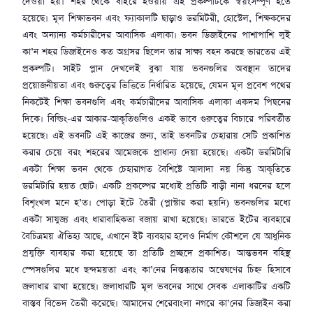
দেওয়া হয়। শহর থেকে বাইরে হওয়ায় এই প্রকল্পটিকে স্বয়ংসম্পূর্ণ হতে
হয়েছে। মূল শিক্ষাভবন এবং ফ্যাকালটি ছাড়াও ডরমিটরী, হোস্টেল, শিক্ষকদের
এবং অন্যান্য কর্মচারীদের আবাসিক এলাকা। ভবন ডিজাইনের পাশাপাশি লুই
কা’ন শহর ডিজাইনেও কত অগ্রসর ছিলেন তার সাক্ষ্য বহন করছে ভারতের এই
প্রকল্পটি। সাইট প্লান দেখলেই বুঝা যায় ভবনগুলির অবস্থান তাদের
প্রয়োজনীয়তা এবং গুরুত্বের ভিত্তিতে নির্ধারিত হয়েছে, যেমন মূল প্রবেশ পথের
নিকটেই শিক্ষা ভবনগুলি এবং কর্মচারীদের আবাসিক এলাকা একদম পিছনের
দিকে। বিল্ডিং-এর আকার-আকৃতিগুলিও একই ভাবে গুরুত্বের বিচারে পরিবর্তীত
হয়েছে। এই ভবনটি এই কাজের জন্য, তাই ভবনটির চেহারায় সেটি প্রকাশিত
করার চেয়ে বরং শহরের আমেজকে প্রাধান্য দেয়া হয়েছে। একটা ডরমিটারি
একটা শিক্ষা ভবন থেকে চেহারাগত বৈশিষ্টে আলাদা নয় কিন্তু আকৃতিতে
ডরমিটারি হয়ত ছোট। একটি প্রকল্পের মধ্যেই প্রতিটি বাড়ী নানা ধরনের হলে
বিশৃংখল মনে হ’ত। পোড়া ইটে তৈরী (প্লাস্টার করা হয়নি) ভবনগুলির মধ্যে
একটা সাযুজ্য এবং ধারাবাহিকতা বজায় রাখা হয়েছে। ভারতে ইটের ব্যবহারে
বৈচিত্রময় ঐতিহ্য আছে, এখানে ইট ব্যবহার হলেও নির্মাণ কৌশলে যে আধুনিক
প্রযুক্তি ব্যবহার করা হয়েছে তা প্রতিটি প্রচ্ছদে প্রকাশিত। আন্তভবন বহিস্থ
স্পেসগুলির মধে ছন্দময়তা এবং কা’নের নিস্তব্ধতার অন্বেষণের চিহ্ন হিসাবে
জলাধার রাখা হয়েছে। জলাধারটি মূল ভবনের সাথে সেবক এলাকাটির একটি
বাস্তব বিভেদ তৈরী করেছে। আমাদের শেরেবাংলা নগরে কা’নের ডিজাইন করা