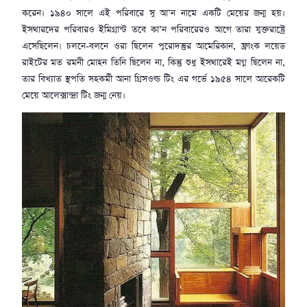
করেন। ১৯৪০ সালে এই পরিবারে সু আ’ন নামে একটি মেয়ের জন্ম হয়।
ইসথারদের পরিবারও ইমিগ্রান্ট তবে কা’ন পরিবারেরও আগে তারা যুক্তরাষ্ট্রে
এসেছিলেন। চলনে-বলনে ওরা ছিলেন পুরোদস্তুর আমেরিকান, ফ্রাংক লয়েড
রাইটের মত রমনী মোহন তিনি ছিলেন না, কিন্তু শুধু ইসথারেই মগ্ন ছিলেন না,
তার বিখ্যাত স্থপতি সহকর্মী আনা গ্রিসওল্ড টিং এর গর্ভে ১৯৫৪ সালে আরেকটি
মেয়ে আলেক্সান্দ্রা টিং জন্ম নেয়।