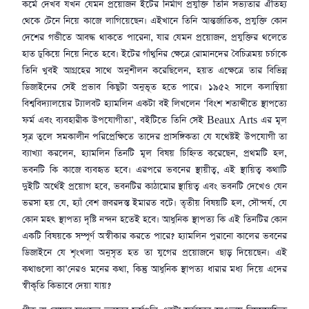
কর্মে দেখব যখন যেমন প্রয়োজন ইটের নির্মাণ প্রযুক্তি তিনি সভ্যতার ঐতিহ্য
থেকে টেনে নিয়ে কাজে লাগিয়েছেন। এইখানে তিনি আন্তর্জাতিক, প্রযুক্তি কোন
দেশের গন্ডীতে আবদ্ধ থাকতে পারেনা, যার যেমন প্রয়োজন, প্রযুক্তির থলেতে
হাত ঢুকিয়ে নিয়ে নিতে হবে। ইটের গাঁথুনির ক্ষেত্রে রোমানদের বৈচিত্রময় চর্চাকে
তিনি খুবই আগ্রহের সাথে অনুশীলন করেছিলেন, হয়ত এক্ষেত্রে তার বিভিন্ন
ডিজাইনের সেই প্রভাব কিছুটা অনুভূত হতে পারে। ১৯৫২ সালে কলাম্বিয়া
বিশ্ববিদ্যালয়ের ট্যালবট হ্যামলিন একটা বই লিখলেন ‘বিংশ শতাব্দীতে স্থাপত্যে
ফর্ম এবং ব্যবহারীক উপযোগীতা’, বইটিতে তিনি সেই Beaux Arts এর মূল
সূত্র তুলে সমকালীন পরিপ্রেক্ষিতে তাদের প্রাসঙ্গিকতা যে যথেষ্টই উপযোগী তা
ব্যাখ্যা করলেন, হ্যামলিন তিনটি মূল বিষয় চিহ্নিত করেছেন, প্রথমটি হল,
ভবনটি কি কাজে ব্যবহৃত হবে। এরপরে ভবনের স্থায়ীত্ব, এই স্থায়িত্ব কথাটি
দুইটি অর্থেই প্রয়োগ হবে, ভবনটির কাঠামোর স্থায়িত্ব এবং ভবনটি দেখেও যেন
ভরসা হয় যে, হ্যাঁ বেশ জবরদস্ত ইমারত বটে। তৃতীয় বিষয়টি হল, সৌন্দর্য, যে
কোন মহৎ স্থাপত্য দৃষ্টি নন্দন হতেই হবে। আধুনিক স্থাপত্য কি এই তিনটির কোন
একটি বিষয়কে সম্পূর্ণ অস্বীকার করতে পারে? হ্যামলিন পুরানো কালের ভবনের
ডিজাইনে যে শৃংখলা অনুসৃত হত তা যুগের প্রয়োজনে ছাড় দিয়েছেন। এই
কথাগুলো কা’নেরও মনের কথা, কিন্তু আধুনিক স্থাপত্য ধারার মধ্য দিয়ে এদের
স্বীকৃতি কিভাবে দেয়া যায়?