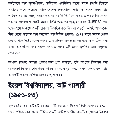
কর্মক্ষেত্রে তার সৃজনশীলতা, স্বকীয়তা একনিষ্ঠতা তাকে মহান স্থপতি হিসাবে
পরিচিত এনে দিয়েছে। বাংলাদেশের শেরেবাংলা নগর ও সংসদ ভবন তার
পরিণত বয়সের কাজ, সংসদ ভবনের সমাপ্তি তিনি দেখে যেতে পারেননি। সংসদ
ভবনের পাশাপাশি একই সময়ে তিনি ভারতের আহমেদাবাদে ইনস্টিটিউট অব
ম্যানেজমেন্ট নামে একটি প্রকল্প ডিজাইন করেছিলেন। এদুটো কাজই আয়তনের
দিক থেকে সম্ভবত তার সবচেয়ে বড় নির্মিত প্রকল্প। ১৯৭৪ সালে ভারত থেকে
ফেরার পথে নিউইয়র্কের একটি রেল স্টেশনে হৃদক্রিয়া বন্ধ হয়ে তিনি হঠাৎ মারা
যান। কয়েকদিন পরে সকলে জানতে পারে এই মহান স্থপতির মহা প্রস্থানের
শোকবার্তা।
কা’নের স্থাপত্য ভাষায় প্রকাশ করা প্রায় অসম্ভব, লুই কা’নের ডিজাইন করা
অধিকাংশ বিল্ডিংই শেষ পর্যন্ত নির্মিত হয়নি, তবুও কিছুটা ধারণা দেবার জন্য তার
কয়েকটি প্রকল্প সংক্ষিপ্ত আকারে তুলে ধরছি।
ইয়েল বিশ্ববিদ্যালয়, আর্ট গ্যালারী
(১৯৫১-৫৩)
যুক্তরাষ্ট্রের কানেকটিকাট রাজ্যের নিউ হ্যাভেনে ইয়েল বিশ্ববিদ্যালয়ের ১৯২৮
সালে গথিক ভাব ধারায় নির্মিত একটি আর্ট গ্যালারীর বাড়তি সংযোজন হিসাবে