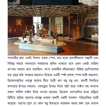
গ্যালারীর জন্য একটা বিশাল একক স্পেস, তার মধ্যে প্রদর্শনীগুলো অস্থায়ী এবং
বিভিন্ন সময়ে নানাভাবে সাজানোর সুবিধা থাকতে হবে এমন একটা চাহিদা
কা’নের সামনে রাখা হয়েছিল। কা’ন ভবনটির বহিরাবরণে মিইজ গ্রোপিয়াসের
মত প্রচুর কাঁচ ব্যবহার করলেও ভিতরে একটি স্পষ্ট সেবক স্পেস তৈরী করলেন।
ত্রিকোণাকৃতির ওয়াফ্ল ছাদের নীচে তৈরী হল বড় বড় হল, ছাদটি নিয়মিত
কলামের উপরে বসানো। ওয়াফ্লের ভিতর দিয়ে ফুটা করে পাইপ সহ অন্যান্য
সকল সার্ভিস লাইন নিয়ে যাওয়া হয়েছে। ত্রিকোণ খোপগুলির মধ্যে ছড়িয়ে
ছিটিয়ে কৃত্রিম আলোর ব্যবস্থা থাকায় ছাদটি একটি অনবদ্য পরিপ্রেক্ষিত তৈরী
করেছে। আগের যুগে যে কোন বড় ইমারতে ভারবহন করার জন্য পুরু দেয়াল