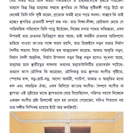
সেটা নির্ভর করে তিনি কতটা গভীরভাবে ঐ মানুষগুলোকে বুঝতে পারছেন।
তাহলে ভিন্ন ভিন্ন মানুষের সম্মন্ধে স্থপতির যে বিভিন্ন দৃষ্টিভঙ্গী গড়ে উঠে তা
থেকেই তিনি যদি সৃষ্টি করেন, প্রত্যেক ফর্মই হতে পারে অনন্য। বাস্তবে কি তাই
হচ্ছে? স্থপতির চেতনাটি সম্পূর্ণ শুদ্ধ নয়। তার শিক্ষা-দীক্ষা, ছোটকাল থেকে যে
পারিবারিক পরিবেশে তিনি গড়ে উঠেছেন, নিজের চলার পথের অভিজ্ঞতা, এসব
নিশ্চয়ই তার চেতনার ভিত্তিমূলে জমে আছে। তাই ফর্মহীন চেতনার আতিশয্যে
হারিয়ে যাওয়া কা’নের পক্ষে সম্ভব হয়নি, তার ডিজাইনে নতুন ধারার নির্মাণ
শৈলীর সাহায্য নিয়ে পরিবর্তিত ছক আত্মপ্রকাশ করেছে। আকার আকৃতি নতুন,
নির্মাণ শৈলী আধুনিক, নির্মাণ উপাদান নতুন কিন্তু নতুন হলেও শৃংখলা আছে,
মানুষের মনে স্থায়ীত্বের বাসনায় ভবনের মনুমেন্টালিটির প্রত্যাবর্তন ঘটেছে।
তাহলে কা’ন মৌলিক কি করেছেন, মৌলিকত্ব তার স্থাপত্য সংগীত সৃষ্টিতে,
স্পেসের ছন্দ, বড়-ছোট-বড়, আলো আধাঁরী, প্যাটার্ণ, আকার ও আকৃতির মধ্যে
দ্বন্দ এবং সামগ্রিক ঐক্য, এসব মিলিয়ে কা’নের সংগীত। শৈশবে সংগীত বা
স্থাপত্য এই দুইয়ের মাঝে স্থাপত্যকে বেছে নিয়েছিলেন, পরিণত বয়সে নিজেকে
একজন সংগীত স্রষ্টা হিসাবেই মনে হয় দেখতে পেয়েছেন, যদিও পিয়ানো নয়
তার সঙ্গীত লিপিবদ্ধ হয়েছে ইটে আর কনক্রিটে।