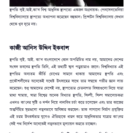
স্থপতি লুই.আই.কা’ন বিশ্ব আধুনিক স্থাপত্যে একজন অগ্রনায়ক। পেনসেলভেনিয়া
বিশ্ববিদ্যালয়ে স্থাপত্যে অধ্যাপনা করেছেন বহুকাল। প্রিন্সটন বিশ্ববিদ্যালয় সেখান
থেকে খুব দূরে নয়।
কাজী আনিস উদ্দিন ইকবাল
স্থপতি লুই. আই. কা’ন বাংলাদেশে কোন অপরিচিত নাম নয়, আমাদের দেশের
সংসদ ভবনের স্থপতি তিনি, এই তথ্যটি স্কুল পড়ুয়ারাও জানে। বিশ্ববিখ্যাত এই
স্থপতির অন্যতম কীর্তি চোখের সামনে থাকায় আমাদের স্থপতি এবং
প্রকৌশলীদের অনেকেই যথেষ্ট উৎসাহের সাথে তার সম্মন্ধে গভীর জ্ঞান লাভ
করেছেন। শুধু আমাদের দেশেই নয়, স্থাপত্যের চেতনাগত বিষয়গুলো নিয়ে যারা
মাথা ঘামায়, সারা বিশ্বের অনেক বিখ্যাত স্থপতি, শিল্পী, শিল্প সমালোচকরা
এখনও কা’নের সৃষ্টি ও দর্শন নিয়ে নানাবিধ চর্চা করে চলেছেন এবং তার কাজের
অন্তর্ণিহিত সুরগুলো নতুনভাবে আবিষ্কার করছেন। তাক লাগানো নির্মাণ প্রযুক্তির
এই চরম উৎকর্ষতার যুগেও ঐতিহ্যকে ধারন করে আধুনিকতার যাত্রার কা’নের
সেই পথ নির্দেশ অনেকেই নতুনভাবে মূল্যায়ন করতে চাচ্ছেন।