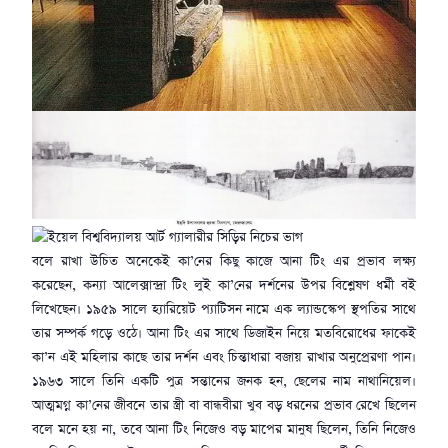
বলে রাখা উচিত অনেকেই কা’নের কিছু কাজে আনা টিং এর প্রভাব লক্ষ্য
করেছেন, কন্যা আলেক্সান্দ্রা টিং লুই কা’নের দর্শনের উপর বিশ্লেষণ ধর্মী বই
লিখেছেন। ১৯৫৯ সালে হ্যারিয়েট প্যাটিসন নামে এক ল্যান্ডস্কেপ স্থপতির সাথে
তার সম্পর্ক গড়ে ওঠে। আনা টিং এর সাথে ডিজাইন নিয়ে মতবিরোধের ফাকেই
কা’ন এই মহিলার কাছে তার দর্শন এবং চিন্তাধারা বজায় রাখার অনুপ্রেরণা পান।
১৯৬৩ সালে তিনি একটি পুত্র সন্তানের জনক হন, ছেলের নাম নাথানিয়েল।
আত্মমগ্ন কা’নের জীবনে তার স্ত্রী বা বান্ধবীরা খুব বড় ধরনের প্রভাব রেখে ছিলেন
বলে মনে হয় না, তবে আনা টিং নিজেও বড় মাপের মানুষ ছিলেন, তিনি নিজেও