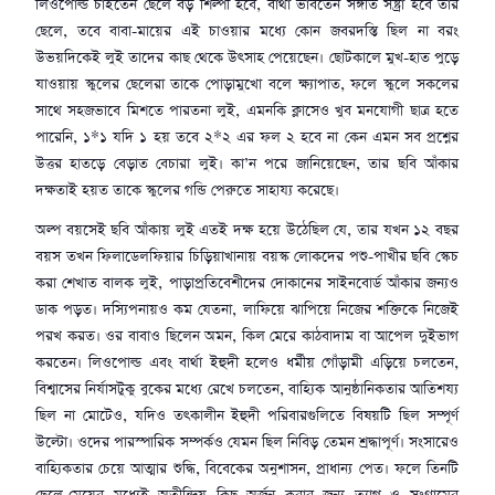
লিওপোল্ড চাইতেন ছেলে বড় শিল্পী হবে, বার্থা ভাবতেন সঙ্গীত সষ্ট্রা হবে তার
ছেলে, তবে বাবা-মায়ের এই চাওয়ার মধ্যে কোন জবরদস্তি ছিল না বরং
উভয়দিকেই লুই তাদের কাছ থেকে উৎসাহ পেয়েছেন। ছোটকালে মুখ-হাত পুড়ে
যাওয়ায় স্কুলের ছেলেরা তাকে পোড়ামুখো বলে ক্ষ্যাপাত, ফলে স্কুলে সকলের
সাথে সহজভাবে মিশতে পারতনা লুই, এমনকি ক্লাসেও খুব মনযোগী ছাত্র হতে
পারেনি, ১*১ যদি ১ হয় তবে ২*২ এর ফল ২ হবে না কেন এমন সব প্রশ্নের
উত্তর হাতড়ে বেড়াত বেচারা লুই। কা’ন পরে জানিয়েছেন, তার ছবি আঁকার
দক্ষতাই হয়ত তাকে স্কুলের গন্ডি পেরুতে সাহায্য করেছে।
অল্প বয়সেই ছবি আঁকায় লুই এতই দক্ষ হয়ে উঠেছিল যে, তার যখন ১২ বছর
বয়স তখন ফিলাডেলফিয়ার চিড়িয়াখানায় বয়স্ক লোকদের পশু-পাখীর ছবি স্কেচ
করা শেখাত বালক লুই, পাড়াপ্রতিবেশীদের দোকানের সাইনবোর্ড আঁকার জন্যও
ডাক পড়ত। দস্যিপনায়ও কম যেতনা, লাফিয়ে ঝাপিয়ে নিজের শক্তিকে নিজেই
পরখ করত। ওর বাবাও ছিলেন অমন, কিল মেরে কাঠবাদাম বা আপেল দুইভাগ
করতেন। লিওপোল্ড এবং বার্থা ইহুদী হলেও ধর্মীয় গোঁড়ামী এড়িয়ে চলতেন,
বিশ্বাসের নির্যাসটুকু বুকের মধ্যে রেখে চলতেন, বাহ্যিক আনুষ্ঠানিকতার আতিশয্য
ছিল না মোটেও, যদিও তৎকালীন ইহুদী পরিবারগুলিতে বিষয়টি ছিল সম্পূর্ণ
উল্টো। ওদের পারস্পারিক সম্পর্কও যেমন ছিল নিবিড় তেমন শ্রদ্ধাপূর্ণ। সংসারেও
বাহ্যিকতার চেয়ে আত্মার শুদ্ধি, বিবেকের অনুশাসন, প্রাধান্য পেত। ফলে তিনটি