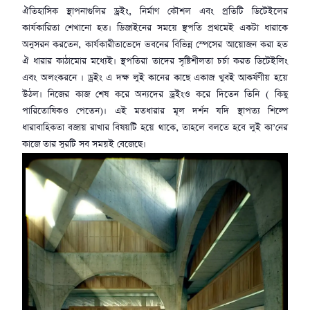
ঐতিহাসিক স্থাপনাগুলির ড্রইং, নির্মাণ কৌশল এবং প্রতিটি ডিটেইলের
কার্যকারিতা শেখানো হত। ডিজাইনের সময়ে স্থপতি প্রথমেই একটা ধারাকে
অনুসরন করতেন, কার্যকারীতাভেদে ভবনের বিভিন্ন স্পেসের আয়োজন করা হত
ঐ ধারার কাঠামোর মধ্যেই। স্থপতিরা তাদের সৃষ্টিশীলতা চর্চা করত ডিটেইলিং
এবং অলংকরনে । ড্রইং এ দক্ষ লুই কানের কাছে একাজ খুবই আকর্ষণীয় হয়ে
উঠল। নিজের কাজ শেষ করে অন্যদের ড্রইংও করে দিতেন তিনি ( কিছু
পারিতোষিকও পেতেন)। এই মতধারার মূল দর্শন যদি স্থাপত্য শিল্পে
ধারাবাহিকতা বজায় রাখার বিষয়টি হয়ে থাকে, তাহলে বলতে হবে লুই কা’নের
কাজে তার সুরটি সব সময়ই বেজেছে।