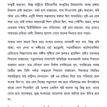
চাকুরী করতেন, কিন্তু বাড়ীতে ইউরোপীয় সংস্কৃতির উচ্চমার্গের আবহ রক্ষায়
নিরলস চেষ্টা করতেন। বার্থা হার্প বাজাতেন, বাবা লিওপোল্ড ড্রইং করতেন, ছবি
আঁকা এবং সঙ্গীত এদুটি বিষয়ে সন্তানদের দক্ষতা ছিল অবধারিত। লুই-এর বোন
সারা এবং ভাই অস্কার সকলেরই শিল্প প্রতিভা ছিল, সারা পেইন্টিং করত, সুন্দর
চেহারার অস্কার মিউজিসিয়ান এবং অভিনেতা। লুই মনে করতেন, তার চেয়েও
অস্কারের প্রতিভা বেশী, ঠিকমত সুযোগ পেলে অনেক বিখ্যাত হতে পারত।
অস্কার অল্প বয়সে বিয়ে করে সংসার চালাতে ব্যবসায়ী বনে যান, কিন্তু ছবি
আঁকা, গান লেখা বা সঙ্গীতের চর্চা ছাড়েননি, পরবর্তীকালে ক্যালিফোর্নিয়া
রেডিওতে বিজ্ঞাপনের জন্য সঙ্গীত সৃষ্টিতে বেশ সুনামও হয়েছিল। লুইও চমৎকার
পিয়ানো বাজাতেন, পড়াশোনার পাশাপাশি অতিরিক্ত হাতখরচাটা আসত পিয়ানো
বাজানো থেকে। তার যৌবনে তখন নির্বাক চলচ্চিত্রের যুগ, চলচ্চিত্রের আবহ
তৈরীর জন্য তিনি পর্দার অন্তরালে পিয়ানো বাজাতেন, সিনেমার বিরতির
সময়টুকুতে তার কার্টুনও দেখাতেন। লুই এর প্রতিভা নিয়ে তার পরিবারে কোন
সংশয় ছিল না, তার বোন নিজের পড়াশোনা বন্ধ করে পরিবারের জন্য উপার্জনের
কাজে লেগে গিয়েছিল এই আশায় একদিন লুই অনেক বড় কিছু হবে, তাকে
যেতে হবে অনেকদূর, তুচ্ছ সংসারের ঝামেলায় তাকে আটকে রাখা উচিত হবে
না।