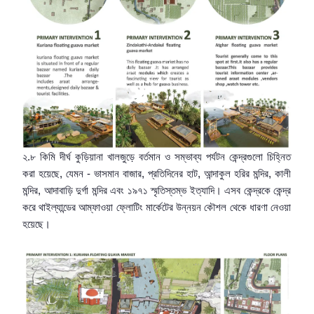
২.৮ কিমি দীর্ঘ কুড়িয়ানা খালজুড়ে বর্তমান ও সম্ভাব্য পর্যটন কেন্দ্রগুলো চিহ্নিত
করা হয়েছে, যেমন - ভাসমান বাজার, প্রতিদিনের হাট, আন্দাকুল হরির মন্দির, কালী
মন্দির, আদাবাড়ি দুর্গা মন্দির এবং ১৯৭১ স্মৃতিস্তম্ভ ইত্যাদি। এসব কেন্দ্রকে কেন্দ্র
করে থাইল্যান্ডের আম্ফাওয়া ফ্লোটিং মার্কেটের উন্নয়ন কৌশল থেকে ধারণা নেওয়া
হয়েছে।