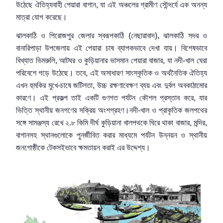
উঠেছে ঐতিহ্যবাহী পেয়ারা বাগান, যা এই অঞ্চলের গ্রামীণ সৌন্দর্যে এক অনন্য
মাত্রা যোগ করেছে।
ঝালকাঠি ও পিরোজপুর জেলার স্বরূপকাঠি (নেছারাবাদ), ঝালকাঠি সদর ও
বানারিপাড়া উপজেলায় এই পেয়ারা চাষ ব্যাপকভাবে দেখা যায়। বিশেষভাবে
বিখ্যাত ভিমরুলি, আটঘর ও কুড়িয়ানার ভাসমান পেয়ারা বাজার, যা নদী-খাল ঘেরা
পরিবেশে গড়ে উঠেছে। তবে, এই অসাধারণ সাংস্কৃতিক ও অর্থনৈতিক ঐতিহ্য
এখন হুমকির মুখে-চাষে জটিলতা, উচ্চ রক্ষণাবেক্ষণ ব্যয় এবং দুর্বল অবকাঠামোর
কারণে। এই প্রকল্প তাই একটি গুণগত পর্যটন কৌশল প্রস্তাব করে, যার
ভিত্তি স্থানীয় জনগণের সক্রিয় অংশগ্রহণ।নদী-খাল ও প্রাকৃতিক জলপথের
সঙ্গে সামঞ্জস্য রেখে ২.৮ কিমি দীর্ঘ কুড়িয়ানা খালপথকে ঘিরে থাকা বাজার, মন্দির,
বাগানসহ স্থানগুলোকে পুনর্জীবিত করার মাধ্যমে পর্যটন উন্নয়ন ও স্থানীয়
জনগোষ্ঠীকে টেকসইভাবে ক্ষমতায়ন করাই এর উদ্দেশ্য।