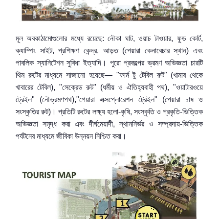
মূল অবকাঠামোগুলোর মধ্যে রয়েছে: নৌকা ঘাট, ওয়াচ টাওয়ার, ফুড কোর্ট,
ক্যাম্পিং সাইট, প্রশিক্ষণ কেন্দ্র, আড়ত (পেয়ারা কেনাবেচার স্থান) এবং
পাবলিক স্যানিটেশন সুবিধা ইত্যাদি। পুরো প্রকল্পের ভ্রমণ অভিজ্ঞতা চারটি
থিম রুটের মাধ্যমে সাজানো হয়েছে— "ফার্ম টু টেবিল রুট" (খামার থেকে
খাবারের টেবিল), "সেক্রেড রুট" (ধর্মীয় ও ঐতিহ্যবাহী পথ), "ওয়াটারওয়ে
ট্রেইল" (নৌভ্রমণপথ),"পেয়ারা এক্সপ্লোরেশন ট্রেইল" (পেয়ারা চাষ ও
সংস্কৃতির রুট)। প্রতিটি রুটের লক্ষ্য হলো-কৃষি, সংস্কৃতি ও প্রকৃতি-ভিত্তিক
অভিজ্ঞতা সমৃদ্ধ করা এবং দীর্ঘমেয়াদী, স্থাননির্ভর ও সম্প্রদায়-ভিত্তিক
পর্যটনের মাধ্যমে জীবিকা উন্নয়ন নিশ্চিত করা।