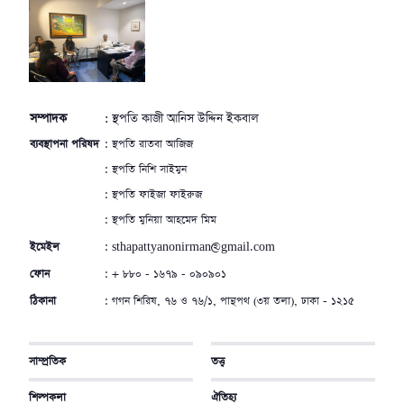
সম্পাদক
: স্থপতি কাজী আনিস উদ্দিন ইকবাল
ব্যবস্থাপনা পরিষদ
: স্থপতি রাতবা আজিজ
: স্থপতি নিশি সাইমুন
: স্থপতি ফাইজা ফাইরুজ
: স্থপতি মুনিয়া আহমেদ মিম
ইমেইল
: sthapattyanonirman@gmail.com
ফোন
: + ৮৮০ - ১৬৭৯ - ০৯০৯০১
ঠিকানা
: গগন শিরিষ, ৭৬ ও ৭৬/১, পান্থপথ (৩য় তলা), ঢাকা - ১২১৫
সাম্প্রতিক
তত্ত্ব
শিল্পকলা
ঐতিহ্য