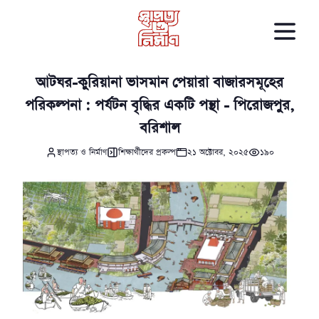
আটঘর-কুরিয়ানা ভাসমান পেয়ারা বাজারসমূহের
পরিকল্পনা : পর্যটন বৃদ্ধির একটি পন্থা - পিরোজপুর,
বরিশাল
স্থাপত্য ও নির্মাণ
শিক্ষার্থীদের প্রকল্প
২১ অক্টোবর, ২০২৫
১৯০