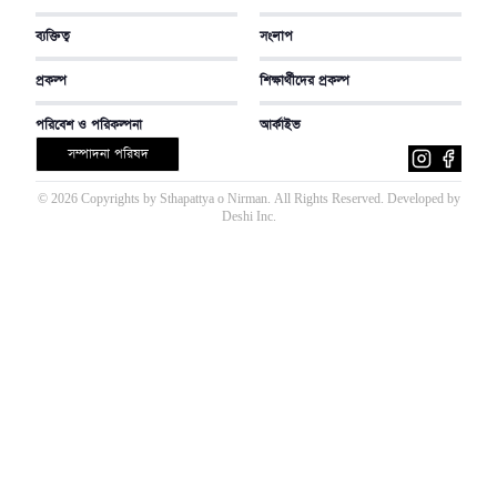
ব্যক্তিত্ব
সংলাপ
প্রকল্প
শিক্ষার্থীদের প্রকল্প
পরিবেশ ও পরিকল্পনা
আর্কাইভ
সম্পাদনা পরিষদ
©
2026
Copyrights by Sthapattya o Nirman. All Rights Reserved. Developed by
Deshi Inc
.